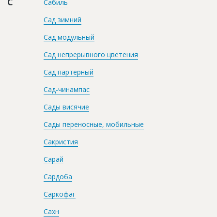
С
Сабиль
Сад зимний
Сад модульный
Сад непрерывного цветения
Сад партерный
Сад-чинампас
Сады висячие
Сады переносные, мобильные
Сакристия
Сарай
Сардоба
Саркофаг
Сахн