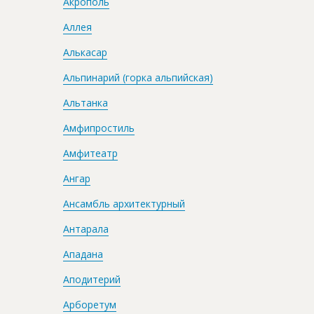
Акрополь
Аллея
Алькасар
Альпинарий (горка альпийская)
Альтанка
Амфипростиль
Амфитеатр
Ангар
Ансамбль архитектурный
Антарала
Ападана
Аподитерий
Арборетум