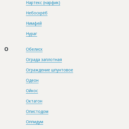
Нартекс (нарфик)
Небоскрёб
Нимфей
Нураг
О
Обелиск
Ограда заплотная
Ограждение шпунтовое
Одеон
Ойкос
Октагон
Опистодом
Оппидум