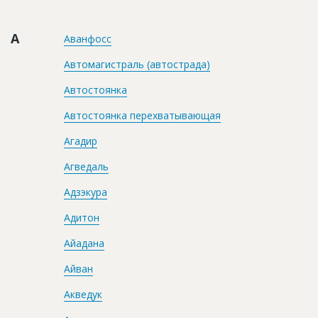
Новости
А
Платные услуги
Аванфосс
Автомагистраль (автострада)
Пресс-релизы
Автостоянка
Правила работы
Автостоянка перехватывающая
Контакты
Агадир
Личный кабинет
Агведаль
Адзэкура
Адитон
Айадана
Айван
Акведук