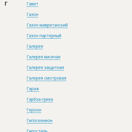
Г
Гавит
Газон
Газон мавританский
Газон партерный
Галерея
Галерея висячая
Галерея защитная
Галерея смотровая
Гараж
Гарбха-гриха
Героон
Гипоскенион
Гипостиль