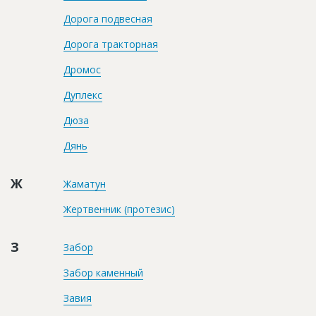
Дорога подвесная
Дорога тракторная
Дромос
Дуплекс
Дюза
Дянь
Ж
Жаматун
Жертвенник (протезис)
З
Забор
Забор каменный
Завия