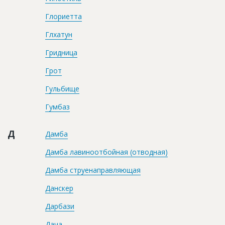
Глориетта
Глхатун
Гридница
Грот
Гульбище
Гумбаз
Д
Дамба
Дамба лавиноотбойная (отводная)
Дамба струенаправляющая
Данскер
Дарбази
Дача