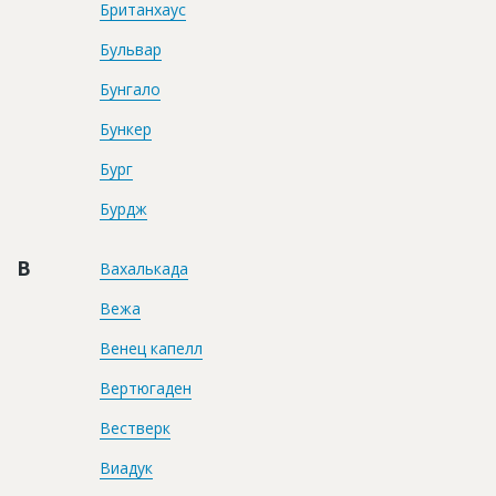
Британхаус
Бульвар
Бунгало
Бункер
Бург
Бурдж
В
Вахалькада
Вежа
Венец капелл
Вертюгаден
Вестверк
Виадук