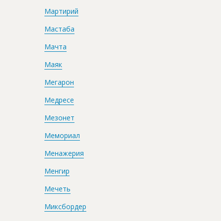
Мартирий
Мастаба
Мачта
Маяк
Мегарон
Медресе
Мезонет
Мемориал
Менажерия
Менгир
Мечеть
Миксбордер