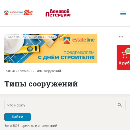
РЕКЛАМА • АО "ДП БИЗНЕС ПРЕСС"
0
0 руб
Главная
Глоссарий
Типы сооружений
О проекте
Типы сооружений
Горячие объекты
База строящихся объектов
Инвестпроекты
Найти
Глоссарий
Всего 3898 терминов и определений