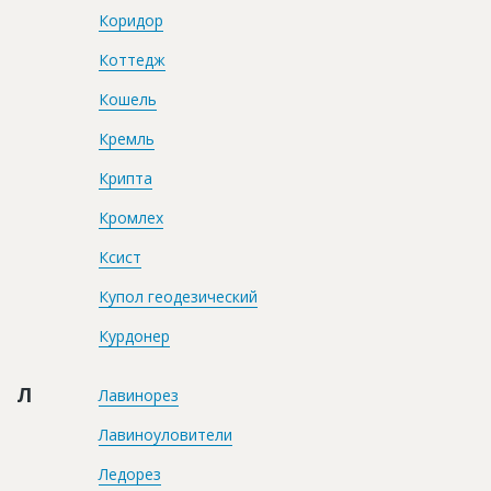
Коридор
Коттедж
Кошель
Кремль
Крипта
Кромлех
Ксист
Купол геодезический
Курдонер
Л
Лавинорез
Лавиноуловители
Ледорез