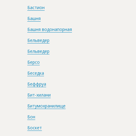
Бастион
Башня
Башня водонапорная
Бельведер
Бельведер
Берсо
Беседка
Беффруа
Бит-хилани
Битумохранилище
Бон
Боскет