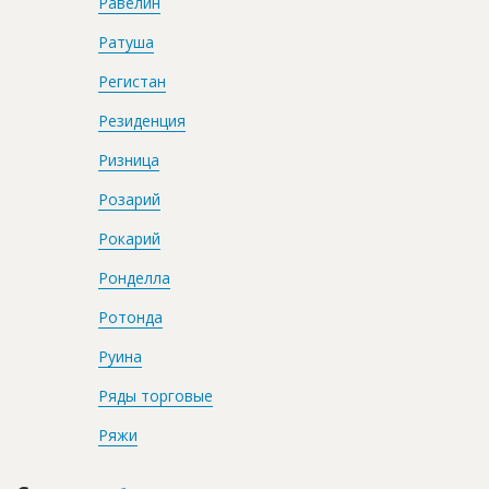
Равелин
Ратуша
Регистан
Резиденция
Ризница
Розарий
Рокарий
Ронделла
Ротонда
Руина
Ряды торговые
Ряжи