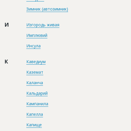
Зимник (автозимник)
И
Изгородь живая
Имплювий
Инсула
К
Каведиум
Каземат
Каланча
Кальдарий
Кампанила
Капелла
Капище