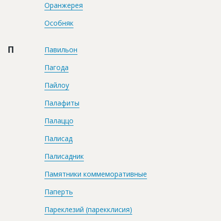
Оранжерея
Особняк
П
Павильон
Пагода
Пайлоу
Палафиты
Палаццо
Палисад
Палисадник
Памятники коммеморативные
Паперть
Пареклезий (парекклисия)