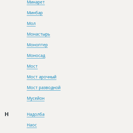
Минарет
Минбар
Мол
Монастырь
Моноптер
Моносад
Мост
Мост арочный
Мост разводной
Мусейон
Н
Надолба
Наос