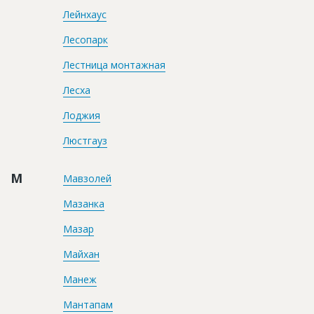
Лейнхаус
Лесопарк
Лестница монтажная
Лесха
Лоджия
Люстгауз
М
Мавзолей
Мазанка
Мазар
Майхан
Манеж
Мантапам