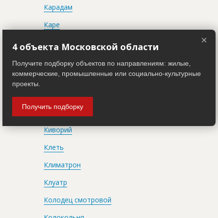
Карадам
Каре
×
Катакомба
4 объекта Московской области
Кафедра
Получите подборку объектов по направлениям: жилые,
коммерческие, промышленные или социально-культурные
Квадрохаус
проекты.
Кенотаф
Получить подборку
Кёшк
Киворий
Клеть
Климатрон
Клуатр
Колодец смотровой
Колокольня