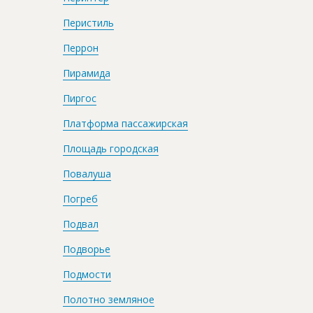
Перистиль
Перрон
Пирамида
Пиргос
Платформа пассажирская
Площадь городская
Повалуша
Погреб
Подвал
Подворье
Подмости
Полотно земляное