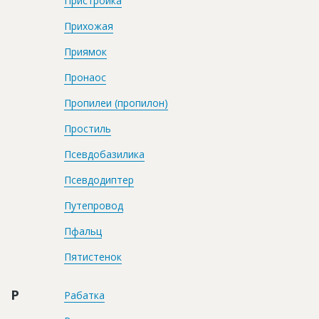
Пристройка
Прихожая
Приямок
Пронаос
Пропилеи (пропилон)
Простиль
Псевдобазилика
Псевдодиптер
Путепровод
Пфальц
Пятистенок
Р
Рабатка