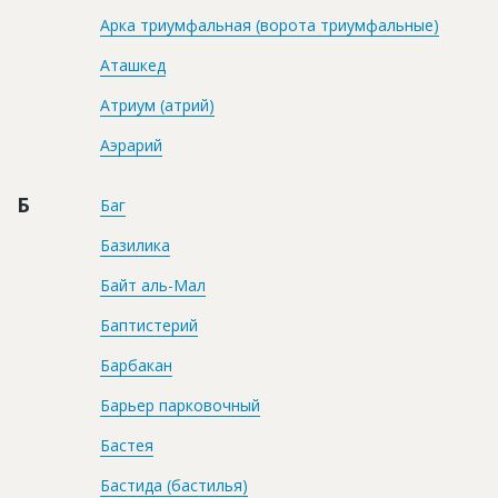
Арка триумфальная (ворота триумфальные)
Аташкед
Атриум (атрий)
Аэрарий
Б
Баг
Базилика
Байт аль-Мал
Баптистерий
Барбакан
Барьер парковочный
Бастея
Бастида (бастилья)