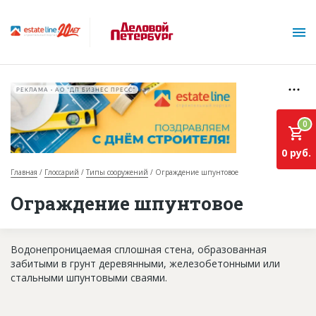
РЕКЛАМА • АО "ДП БИЗНЕС ПРЕСС"
0
0 руб.
Главная
Глоссарий
Типы сооружений
Ограждение шпунтовое
О проекте
Ограждение шпунтовое
Горячие объекты
Водонепроницаемая сплошная стена, образованная
База строящихся объектов
забитыми в грунт деревянными, железобетонными или
Инвестпроекты
стальными шпунтовыми сваями.
Глоссарий