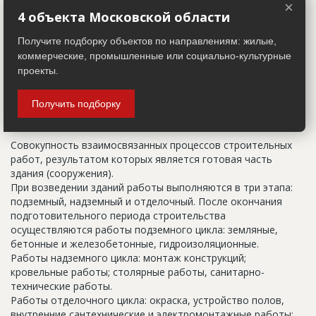
×
указанный в правоустанавливающих документах. Иногда
4 объекта Московской области
строительные организации делают свои добавления
(например, вторая очередь). В официальных документах
Получите подборку объектов по направлениям: жилые,
должен присутствовать официальный строительный адрес,
коммерческие, промышленные или социально-культурные
а все остальное - это уточнения типа "шестикомнатная
проекты.
квартира с большой кладовой", которые годятся только
для переговоров.
Получить подборку
Цикл строительства
Совокупность взаимосвязанных процессов строительных
работ, результатом которых является готовая часть
здания (сооружения).
При возведении зданий работы выполняются в три этапа:
подземный, надземный и отделочный. После окончания
подготовительного периода строительства
осуществляются работы подземного цикла: земляные,
бетонные и железобетонные, гидроизоляционные.
Работы надземного цикла: монтаж конструкций;
кровельные работы; столярные работы, санитарно-
технические работы.
Работы отделочного цикла: окраска, устройство полов,
внутренние сантехнические и электромонтажные работы;