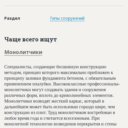
Новости
Платные услуги
Раздел
Типы сооружений
Пресс-релизы
Правила работы
Чаще всего ищут
Контакты
Монолитчики
Личный кабинет
Специалисты, создающие бесшовную конструкцию
методом, принцип которого максимально приближен к
принципу заливки фундамента бетоном, с обязательным
применением опалубки. Высококлассные профессионалы-
монолитчики могут создавать здания и сооружения
различных форм, вплоть до криволинейных элементов.
Монолитчики возводят жесткий каркас, который в
дальнейшем может быть использован гораздо шире, чем
конструкции из плит. Труд монолитчиков востребован в
любое время года и считается всесезонным. При
монолитной технологии возведения перекрытия и стены