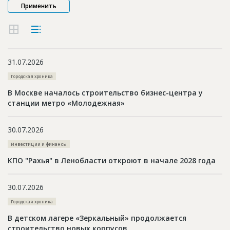
Новости
Платные услуги
Пресс-релизы
31.07.2026
Правила работы
Городская хроника
Контакты
В Москве началось строительство бизнес-центра у
станции метро «Молодежная»
Личный кабинет
30.07.2026
Инвестиции и финансы
КПО "Рахья" в Ленобласти откроют в начале 2028 года
30.07.2026
Городская хроника
В детском лагере «Зеркальный» продолжается
строительство новых корпусов