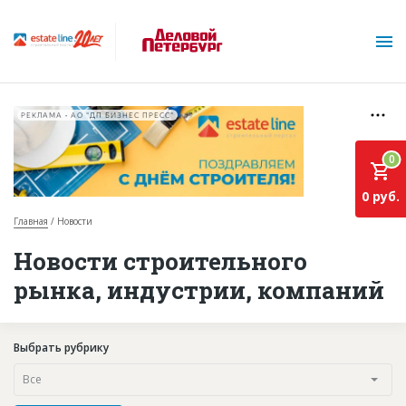
РЕКЛАМА • АО "ДП БИЗНЕС ПРЕСС"
0
0 руб.
Главная
Новости
О проекте
Новости строительного
рынка, индустрии, компаний
Горячие объекты
База строящихся объектов
Выбрать рубрику
Инвестпроекты
Все
Глоссарий