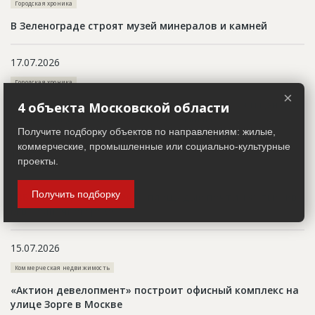
Городская хроника
В Зеленограде строят музей минералов и камней
17.07.2026
Городская хроника
×
В Коммунарке началось строительство ФОКа и центра
4 объекта Московской области
компетенций кампуса МГТУ «СТАНКИН»
Получите подборку объектов по направлениям: жилые,
коммерческие, промышленные или социально-культурные
16.07.2026
проекты.
Коммерческая недвижимость
Получить подборку
РВБ строит распредцентр площадью почти 130 тыс. кв.
м в Солнечногорске
15.07.2026
Коммерческая недвижимость
«Актион девелопмент» построит офисный комплекс на
улице Зорге в Москве