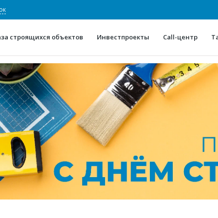
ок
аза строящихся объектов
Инвестпроекты
Call-центр
Т
О проекте
Конкурентные преимуще
Отзывы
Горячие объек
Глоссарий
Новости