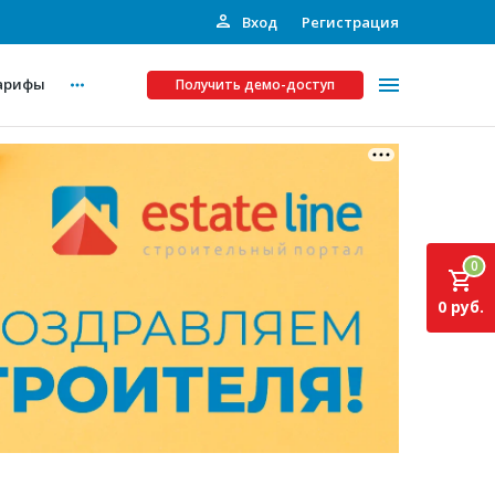
Вход
Регистрация
арифы
Получить демо-доступ
Платные услуги
ства
Рекламодателям
0
Call-центр
0 руб.
Инвестпроекты
ты
Подписка на Базу
Пресс-релизы
Правила работы