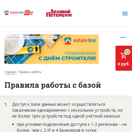
РЕКЛАМА • АО "ДП БИЗНЕС ПРЕСС"
0
0 руб.
Главная
Правила работы
О проекте
Правила работы с базой
Горячие объекты
Доступ к Базе данных может осуществляться
База строящихся объектов
Заказчиком одновременно с нескольких устройств, но
Инвестпроекты
не более трёх устройств под одной учётной записью.
при условии подключения доступа к 1-2 регионам – не
Глоссарий
более, чем с 2 IP и 4 Браузеров в сутки;