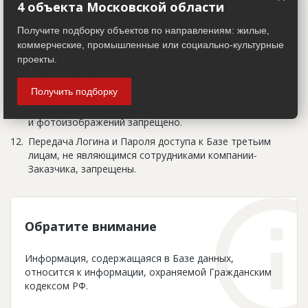
Исполнитель информирует Заказчика об ограничении
4 объекта Московской области
доступа к Базе письмом, которое отправляется на
электронную почту Заказчика.
Получите подборку объектов по направлениям: жилые,
коммерческие, промышленные или социально-культурные
Количество учетных записей, на которые открывается
проекты.
подписка к оплаченным регионам, равно количеству
оплаченных регионов.
Получить подборку
Информация предоставляется только для
ознакомления, копирование и распространение данных
и фотоизображений запрещено.
Передача Логина и Пароля доступа к Базе третьим
лицам, не являющимся сотрудниками компании-
Заказчика, запрещены.
Обратите внимание
Информация, содержащаяся в Базе данных,
относится к информации, охраняемой Гражданским
кодексом РФ.