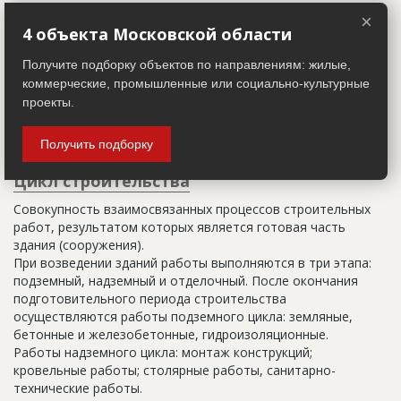
Настоящим строительным адресом можно считать адрес,
×
4 объекта Московской области
указанный в правоустанавливающих документах. Иногда
строительные организации делают свои добавления
Получите подборку объектов по направлениям: жилые,
(например, вторая очередь). В официальных документах
коммерческие, промышленные или социально-культурные
должен присутствовать официальный строительный адрес,
проекты.
а все остальное - это уточнения типа "шестикомнатная
квартира с большой кладовой", которые годятся только
для переговоров.
Получить подборку
Цикл строительства
Совокупность взаимосвязанных процессов строительных
работ, результатом которых является готовая часть
здания (сооружения).
При возведении зданий работы выполняются в три этапа:
подземный, надземный и отделочный. После окончания
подготовительного периода строительства
осуществляются работы подземного цикла: земляные,
бетонные и железобетонные, гидроизоляционные.
Работы надземного цикла: монтаж конструкций;
кровельные работы; столярные работы, санитарно-
технические работы.