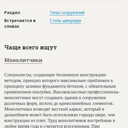
Новости
Раздел
Типы сооружений
Платные услуги
Встречается в
Стиль шинуазри
Пресс-релизы
словах
Правила работы
Чаще всего ищут
Контакты
Личный кабинет
Монолитчики
Специалисты, создающие бесшовную конструкцию
методом, принцип которого максимально приближен к
принципу заливки фундамента бетоном, с обязательным
применением опалубки. Высококлассные профессионалы-
монолитчики могут создавать здания и сооружения
различных форм, вплоть до криволинейных элементов.
Монолитчики возводят жесткий каркас, который в
дальнейшем может быть использован гораздо шире, чем
конструкции из плит. Труд монолитчиков востребован в
любое время года и считается всесезонным. При