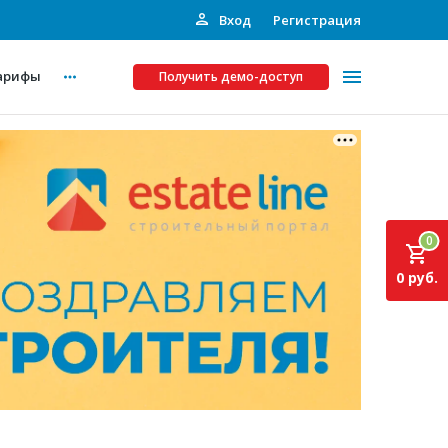
Вход
Регистрация
арифы
Получить демо-доступ
Платные услуги
ства
Рекламодателям
0
Call-центр
0 руб.
Инвестпроекты
ты
Подписка на Базу
Пресс-релизы
Правила работы