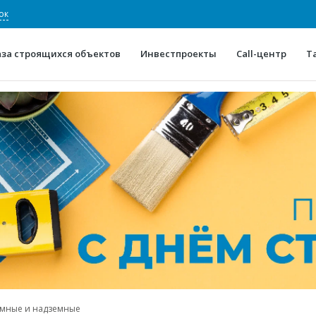
ок
аза строящихся объектов
Инвестпроекты
Call-центр
Т
О проекте
Конкурентные преимуще
Отзывы
Горячие объек
Глоссарий
Новости
мные и надземные