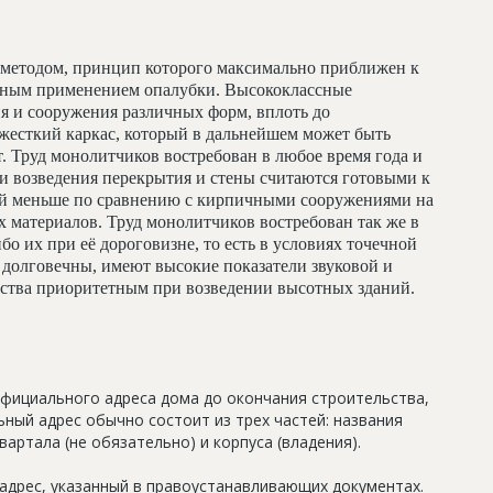
методом, принцип которого максимально приближен к
льным применением опалубки. Высококлассные
я и сооружения различных форм, вплоть до
жесткий каркас, который в дальнейшем может быть
т. Труд монолитчиков востребован в любое время года и
и возведения перекрытия и стены считаются готовыми к
ий меньше по сравнению с кирпичными сооружениями на
 материалов. Труд монолитчиков востребован так же в
бо их при её дороговизне, то есть в условиях точечной
долговечны, имеют высокие показатели звуковой и
льства приоритетным при возведении высотных зданий.
официального адреса дома до окончания строительства,
ный адрес обычно состоит из трех частей: названия
артала (не обязательно) и корпуса (владения).
дрес, указанный в правоустанавливающих документах.