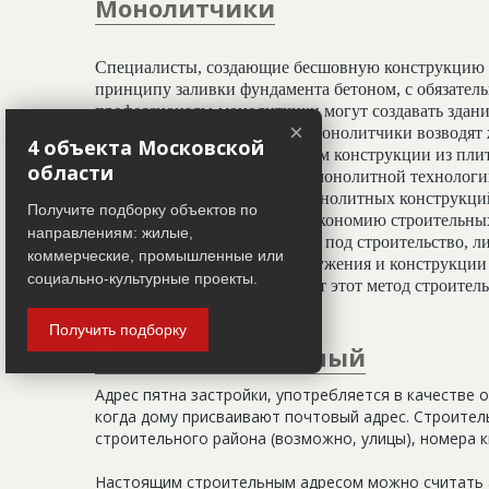
Монолитчики
Специалисты, создающие бесшовную конструкцию 
принципу заливки фундамента бетоном, с обязате
профессионалы-монолитчики могут создавать здани
×
криволинейных элементов. Монолитчики возводят 
4 объекта Московской
использован гораздо шире, чем конструкции из пли
области
считается всесезонным. При монолитной технологи
отделочным работам, а вес монолитных конструкц
Получите подборку объектов по
20%, что даёт значительную экономию строительных
направлениям: жилые,
условиях недостатка площади под строительство, ли
коммерческие, промышленные или
застройки. Монолитные сооружения и конструкции 
социально-культурные проекты.
тепловой изоляции, что делает этот метод строите
Получить подборку
Адрес строительный
Адрес пятна застройки, употребляется в качестве 
когда дому присваивают почтовый адрес. Строитель
строительного района (возможно, улицы), номера кв
Настоящим строительным адресом можно считать а