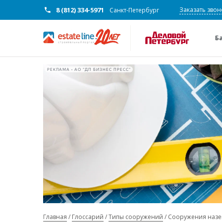
8 (812) 334-5971
Заказать звон
Санкт-Петербург
Б
РЕКЛАМА • АО "ДП БИЗНЕС ПРЕСС"
Главная
Глоссарий
Типы сооружений
Сооружения назе