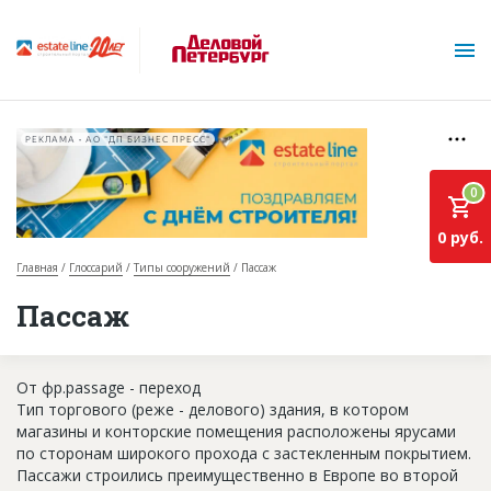
РЕКЛАМА • АО "ДП БИЗНЕС ПРЕСС"
0
0 руб.
Главная
Глоссарий
Типы сооружений
Пассаж
О проекте
Пассаж
Горячие объекты
От фр.passage - переход
База строящихся объектов
Тип торгового (реже - делового) здания, в котором
Инвестпроекты
магазины и конторские помещения расположены ярусами
по сторонам широкого прохода с застекленным покрытием.
Глоссарий
Пассажи строились преимущественно в Европе во второй