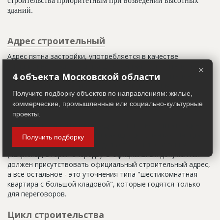
строительства приоритетным при возведении высотных
зданий.
Адрес строительный
Адрес пятна застройки, употребляется в качестве
официального адреса дома до окончания строительства,
×
4 объекта Московской области
когда дому присваивают почтовый адрес. Строительный
адрес обычно состоит из трех частей: названия
Получите подборку объектов по направлениям: жилые,
строительного района (возможно, улицы), номера квартала
коммерческие, промышленные или социально-культурные
(не обязательно) и корпуса (владения).
проекты.
Настоящим строительным адресом можно считать адрес,
указанный в правоустанавливающих документах. Иногда
Получить подборку
строительные организации делают свои добавления
(например, вторая очередь). В официальных документах
должен присутствовать официальный строительный адрес,
а все остальное - это уточнения типа "шестикомнатная
квартира с большой кладовой", которые годятся только
для переговоров.
Цикл строительства