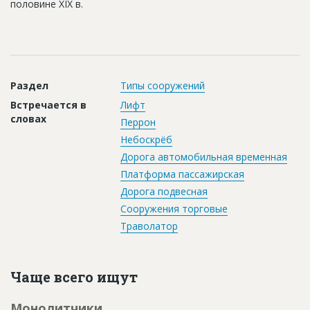
половине XIX в.
Новости
Платные услуги
Пресс-релизы
Раздел
Типы сооружений
Правила работы
Встречается в
Лифт
Контакты
словах
Перрон
Небоскрёб
Личный кабинет
Дорога автомобильная временная
Платформа пассажирская
Дорога подвесная
Сооружения торговые
Траволатор
Чаще всего ищут
Монолитчики