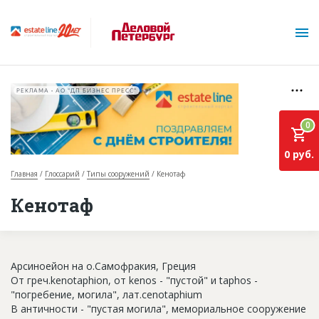
РЕКЛАМА • АО "ДП БИЗНЕС ПРЕСС"
0
0 руб.
Главная
Глоссарий
Типы сооружений
Кенотаф
О проекте
Кенотаф
Горячие объекты
База строящихся объектов
Арсиноейон на о.Самофракия, Греция
Инвестпроекты
От греч.kenotaphion, от kenos - "пустой" и taphos -
"погребение, могила", лат.cenotaphium
Глоссарий
В античности - "пустая могила", мемориальное сооружение