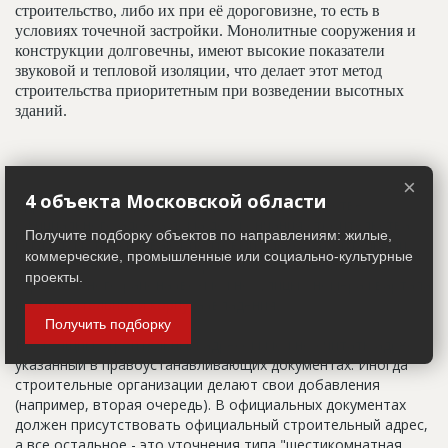
строительство, либо их при её дороговизне, то есть в
условиях точечной застройки. Монолитные сооружения и
конструкции долговечны, имеют высокие показатели
звуковой и тепловой изоляции, что делает этот метод
строительства приоритетным при возведении высотных
зданий.
Адрес строительный
×
4 объекта Московской области
Адрес пятна застройки, употребляется в качестве
официального адреса дома до окончания строительства,
Получите подборку объектов по направлениям: жилые,
когда дому присваивают почтовый адрес. Строительный
коммерческие, промышленные или социально-культурные
адрес обычно состоит из трех частей: названия
проекты.
строительного района (возможно, улицы), номера квартала
(не обязательно) и корпуса (владения).
Получить подборку
Настоящим строительным адресом можно считать адрес,
указанный в правоустанавливающих документах. Иногда
строительные организации делают свои добавления
(например, вторая очередь). В официальных документах
должен присутствовать официальный строительный адрес,
а все остальное - это уточнения типа "шестикомнатная