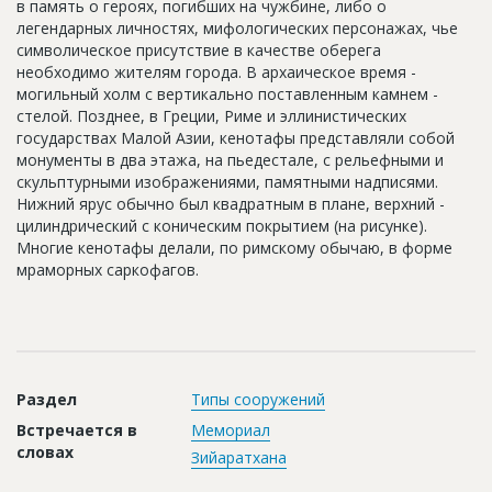
в память о героях, погибших на чужбине, либо о
Новости
легендарных личностях, мифологических персонажах, чье
символическое присутствие в качестве оберега
Платные услуги
необходимо жителям города. В архаическое время -
могильный холм с вертикально поставленным камнем -
Пресс-релизы
стелой. Позднее, в Греции, Риме и эллинистических
государствах Малой Азии, кенотафы представляли собой
Правила работы
монументы в два этажа, на пьедестале, с рельефными и
Контакты
скульптурными изображениями, памятными надписями.
Нижний ярус обычно был квадратным в плане, верхний -
Личный кабинет
цилиндрический с коническим покрытием (на рисунке).
Многие кенотафы делали, по римскому обычаю, в форме
мраморных саркофагов.
Раздел
Типы сооружений
Встречается в
Мемориал
словах
Зийаратхана