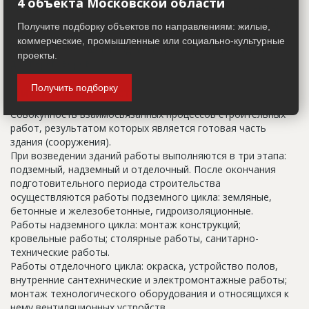
4 объекта Московской области
(например, вторая очередь). В официальных документах
должен присутствовать официальный строительный адрес,
Получите подборку объектов по направлениям: жилые,
а все остальное - это уточнения типа "шестикомнатная
коммерческие, промышленные или социально-культурные
квартира с большой кладовой", которые годятся только
проекты.
для переговоров.
Получить подборку
Цикл строительства
Совокупность взаимосвязанных процессов строительных
работ, результатом которых является готовая часть
здания (сооружения).
При возведении зданий работы выполняются в три этапа:
подземный, надземный и отделочный. После окончания
подготовительного периода строительства
осуществляются работы подземного цикла: земляные,
бетонные и железобетонные, гидроизоляционные.
Работы надземного цикла: монтаж конструкций;
кровельные работы; столярные работы, санитарно-
технические работы.
Работы отделочного цикла: окраска, устройство полов,
внутренние сантехнические и электромонтажные работы;
монтаж технологического оборудования и относящихся к
нему вентиляционных устройств.