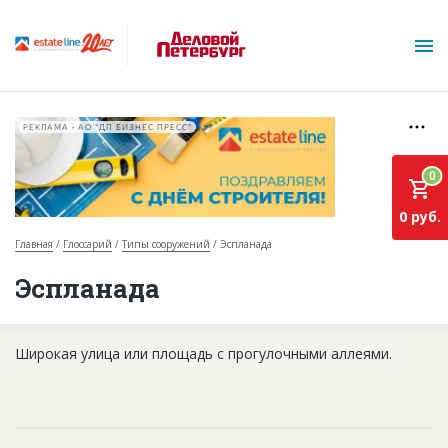
РЕКЛАМА • АО "ДП БИЗНЕС ПРЕСС"
0
0 руб.
Главная
Глоссарий
Типы сооружений
Эспланада
О проекте
Эспланада
Горячие объекты
Широкая улица или площадь с прогулочными аллеями.
База строящихся объектов
Инвестпроекты
Глоссарий