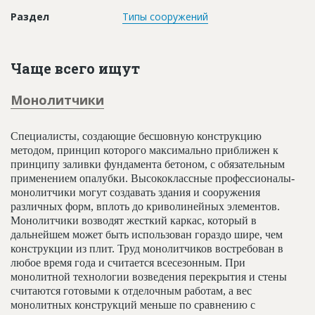
Новости
Раздел
Типы сооружений
Платные услуги
Пресс-релизы
Чаще всего ищут
Правила работы
Монолитчики
Контакты
Специалисты, создающие бесшовную конструкцию
Личный кабинет
методом, принцип которого максимально приближен к
принципу заливки фундамента бетоном, с обязательным
применением опалубки. Высококлассные профессионалы-
монолитчики могут создавать здания и сооружения
различных форм, вплоть до криволинейных элементов.
Монолитчики возводят жесткий каркас, который в
дальнейшем может быть использован гораздо шире, чем
конструкции из плит. Труд монолитчиков востребован в
любое время года и считается всесезонным. При
монолитной технологии возведения перекрытия и стены
считаются готовыми к отделочным работам, а вес
монолитных конструкций меньше по сравнению с