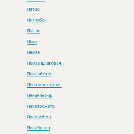
Патио
Патрубок
Пашня
Пеки
Пемза
Пемза шлаковая
Пемзобетон
Пена монтажная
Пендельтюр
Пенетрометр
Пеноасбест
Пенобетон