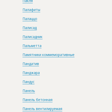
Пакля
Палафиты
Палаццо
Палисад
Палисадник
Пальметта
Памятники коммеморативные
Пандатив
Панджара
Пандус
Панель
Панель бетонная
Панель вентилируемая