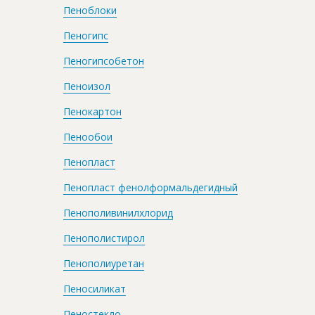
Пеноблоки
Пеногипс
Пеногипсобетон
Пеноизол
Пенокартон
Пенообои
Пенопласт
Пенопласт фенолформальдегидный
Пенополивинилхлорид
Пенополистирол
Пенополиуретан
Пеносиликат
Пеностекло