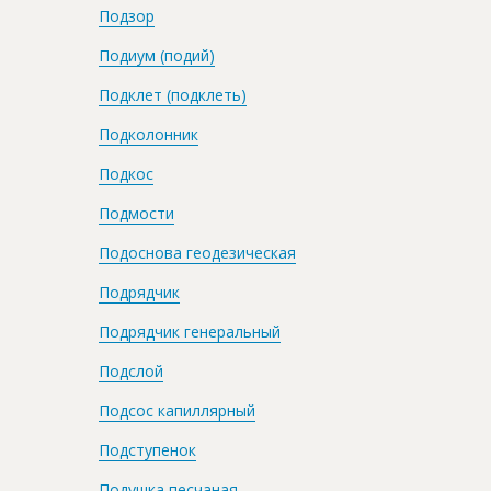
Подзор
Подиум (подий)
Подклет (подклеть)
Подколонник
Подкос
Подмости
Подоснова геодезическая
Подрядчик
Подрядчик генеральный
Подслой
Подсос капиллярный
Подступенок
Подушка песчаная