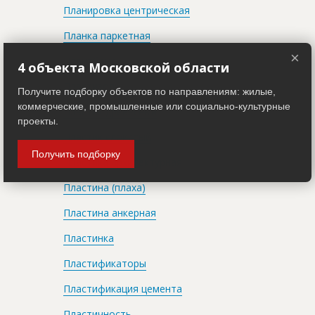
Планировка центрическая
Планка паркетная
×
Плантбанд
4 объекта Московской области
Пластизол
Получите подборку объектов по направлениям: жилые,
коммерческие, промышленные или социально-культурные
Пластик древесный
проекты.
Пластик слоистый
Получить подборку
Пластика архитектурная
Пластина (плаха)
Пластина анкерная
Пластинка
Пластификаторы
Пластификация цемента
Пластичность