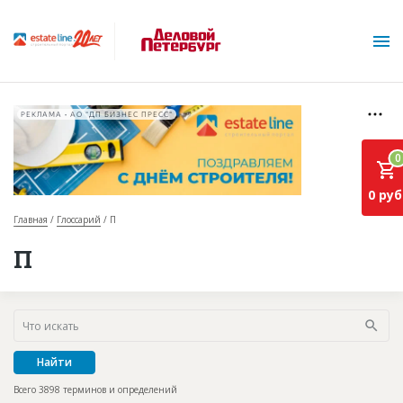
РЕКЛАМА • АО "ДП БИЗНЕС ПРЕСС"
0
0 руб
Главная
Глоссарий
П
О проекте
П
Горячие объекты
База строящихся объектов
Инвестпроекты
Найти
Глоссарий
Всего 3898 терминов и определений