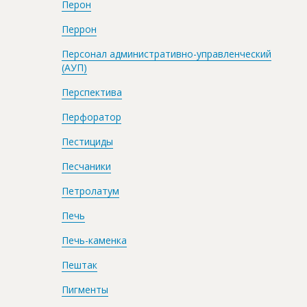
Перон
Перрон
Персонал административно-управленческий
(АУП)
Перспектива
Перфоратор
Пестициды
Песчаники
Петролатум
Печь
Печь-каменка
Пештак
Пигменты