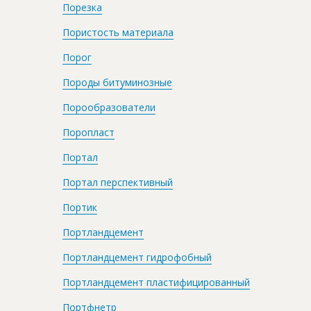
Порезка
Пористость материала
Порог
Породы битуминозные
Порообразователи
Поропласт
Портал
Портал перспективный
Портик
Портландцемент
Портландцемент гидрофобный
Портландцемент пластифицированный
Портфнетр