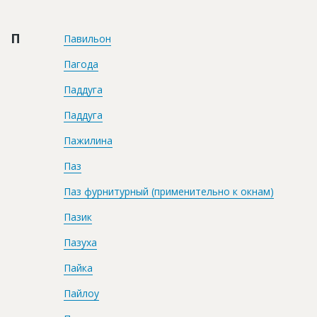
Новости
П
Платные услуги
Павильон
Пагода
Пресс-релизы
Паддуга
Правила работы
Паддуга
Контакты
Пажилина
Личный кабинет
Паз
Паз фурнитурный (применительно к окнам)
Пазик
Пазуха
Пайка
Пайлоу