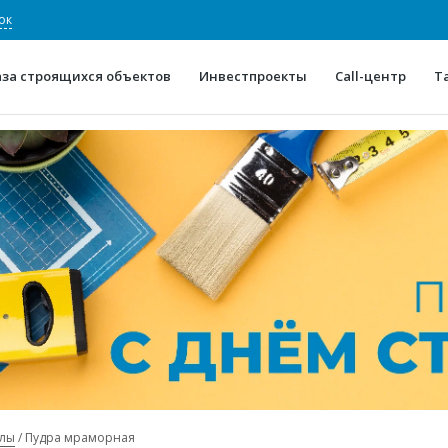
ок
аза строящихся объектов
Инвестпроекты
Call-центр
Т
О проекте
Конкурентные преимуще
Отзывы
Горячие объек
Глоссарий
Новости
алы
Пудра мраморная