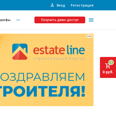
Вход
Регистрация
арифы
Получить демо-доступ
Платные услуги
ства
Рекламодателям
0
Call-центр
0 руб.
Инвестпроекты
ты
Подписка на Базу
Пресс-релизы
Правила работы