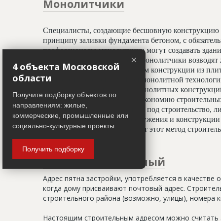
Монолитчики
Специалисты, создающие бесшовную конструкцию 
принципу заливки фундамента бетоном, с обязате
профессионалы-монолитчики могут создавать здани
×
криволинейных элементов. Монолитчики возводят 
4 объекта Московской
использован гораздо шире, чем конструкции из пли
области
считается всесезонным. При монолитной технологи
отделочным работам, а вес монолитных конструкц
Получите подборку объектов по
20%, что даёт значительную экономию строительных
направлениям: жилые,
условиях недостатка площади под строительство, ли
коммерческие, промышленные или
застройки. Монолитные сооружения и конструкции 
социально-культурные проекты.
тепловой изоляции, что делает этот метод строите
Получить подборку
Адрес строительный
Адрес пятна застройки, употребляется в качестве 
когда дому присваивают почтовый адрес. Строитель
строительного района (возможно, улицы), номера кв
Настоящим строительным адресом можно считать а