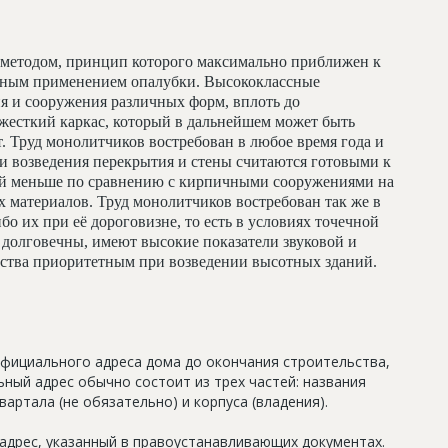
методом, принцип которого максимально приближен к
льным применением опалубки. Высококлассные
я и сооружения различных форм, вплоть до
жесткий каркас, который в дальнейшем может быть
т. Труд монолитчиков востребован в любое время года и
и возведения перекрытия и стены считаются готовыми к
ий меньше по сравнению с кирпичными сооружениями на
 материалов. Труд монолитчиков востребован так же в
бо их при её дороговизне, то есть в условиях точечной
долговечны, имеют высокие показатели звуковой и
льства приоритетным при возведении высотных зданий.
официального адреса дома до окончания строительства,
ный адрес обычно состоит из трех частей: названия
артала (не обязательно) и корпуса (владения).
дрес, указанный в правоустанавливающих документах.