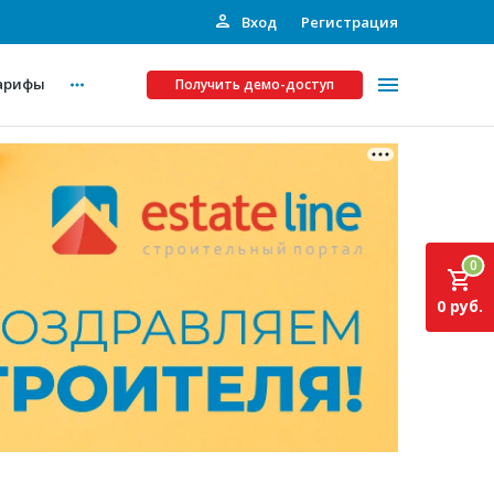
Вход
Регистрация
арифы
Получить демо-доступ
Платные услуги
ства
Рекламодателям
0
Call-центр
0 руб.
Инвестпроекты
ты
Подписка на Базу
Пресс-релизы
Правила работы