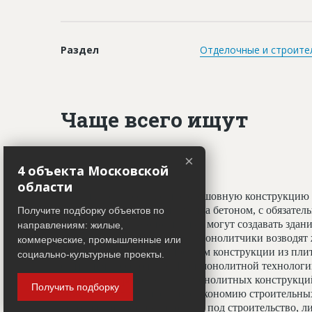
Раздел
Отделочные и строите
Чаще всего ищут
Монолитчики
×
4 объекта Московской
области
Специалисты, создающие бесшовную конструкцию 
принципу заливки фундамента бетоном, с обязате
Получите подборку объектов по
профессионалы-монолитчики могут создавать здани
направлениям: жилые,
криволинейных элементов. Монолитчики возводят 
коммерческие, промышленные или
использован гораздо шире, чем конструкции из пли
социально-культурные проекты.
считается всесезонным. При монолитной технологи
отделочным работам, а вес монолитных конструкц
Получить подборку
20%, что даёт значительную экономию строительных
условиях недостатка площади под строительство, ли