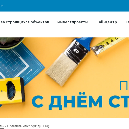
ок
аза строящихся объектов
Инвестпроекты
Call-центр
Т
О проекте
Конкурентные преимуще
Отзывы
Горячие объек
Глоссарий
Новости
алы
Поливинилхлорид (ПВХ)