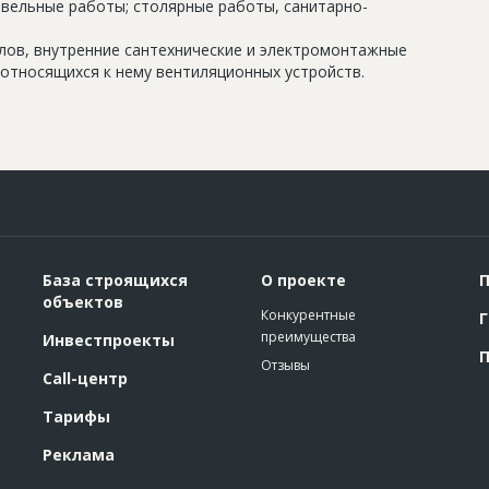
овельные работы; столярные работы, санитарно-
олов, внутренние сантехнические и электромонтажные
относящихся к нему вентиляционных устройств.
База строящихся
О проекте
П
объектов
Конкурентные
Г
преимущества
Инвестпроекты
П
Отзывы
Call-центр
Тарифы
Реклама