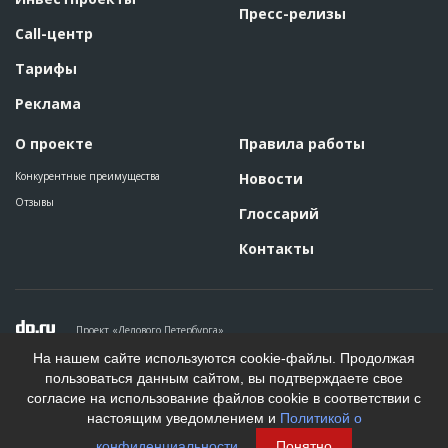
Пресс-релизы
Call-центр
Тарифы
Реклама
О проекте
Правила работы
Конкурентные преимущества
Новости
Отзывы
Глоссарий
Контакты
Проект «Делового Петербурга»
Политика конфиденциальности
На нашем сайте используются cookie-файлы. Продолжая
Пользовательское соглашение
пользоваться данным сайтом, вы подтверждаете свое
На информационном ресурсе применяются рекомендательные
согласие на использование файлов cookie в соответствии с
технологии. Подробнее.
настоящим уведомлением и
Политикой о
Создание сайта
конфиденциальности
.
Понятно