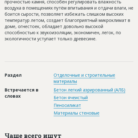
прочностью камня, способен регулировать влажность
Новости
воздуха в помещениях путём впитывания и отдачи влаги, не
боится сырости, позволяет избежать слишком высоких
Платные услуги
температур летом, создает благоприятный микроклимат в
доме, огнестоек, обладает довольно высокой
Пресс-релизы
способностью к звукоизоляции, экономичен, легок, по
экологичности уступает только древесине.
Правила работы
Контакты
Личный кабинет
Раздел
Отделочные и строительные
материалы
Встречается в
Бетон легкий аэрированный (АЛБ)
словах
Бетон ячеистый
Пеносиликат
Материалы стеновые
Чаще всего ищут