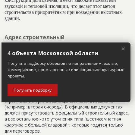
конструкции долговечны, имеют высокие показатели
звуковой и тепловой изоляции, что делает этот метод
строительства приоритетным при возведении высотных
зданий.
Адрес строительный
Адрес пятна застройки, употребляется в качестве
×
4 объекта Московской области
официального адреса дома до окончания строительства,
когда дому присваивают почтовый адрес. Строительный
Получите подборку объектов по направлениям: жилые,
адрес обычно состоит из трех частей: названия
коммерческие, промышленные или социально-культурные
строительного района (возможно, улицы), номера квартала
проекты.
(не обязательно) и корпуса (владения).
Настоящим строительным адресом можно считать адрес,
Получить подборку
указанный в правоустанавливающих документах. Иногда
строительные организации делают свои добавления
(например, вторая очередь). В официальных документах
должен присутствовать официальный строительный адрес,
а все остальное - это уточнения типа "шестикомнатная
квартира с большой кладовой", которые годятся только
для переговоров.