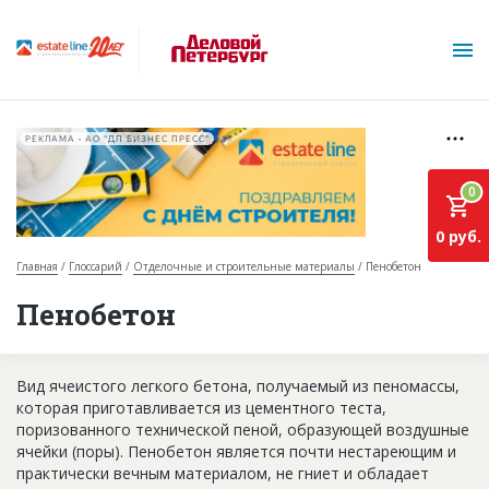
РЕКЛАМА • АО "ДП БИЗНЕС ПРЕСС"
0
0 руб.
Главная
Глоссарий
Отделочные и строительные материалы
Пенобетон
О проекте
Пенобетон
Горячие объекты
Вид ячеистого легкого бетона, получаемый из пеномассы,
База строящихся объектов
которая приготавливается из цементного теста,
Инвестпроекты
поризованного технической пеной, образующей воздушные
ячейки (поры). Пенобетон является почти нестареющим и
Глоссарий
практически вечным материалом, не гниет и обладает