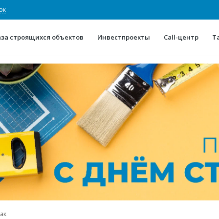
ок
аза строящихся объектов
Инвестпроекты
Call-центр
Т
О проекте
Конкурентные преимуще
Отзывы
Горячие объек
Глоссарий
Новости
ак