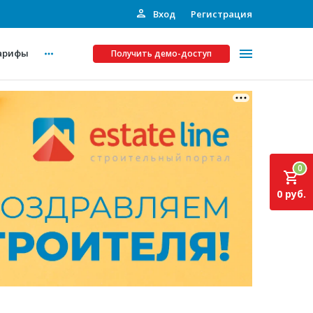
Вход
Регистрация
арифы
Получить демо-доступ
Платные услуги
ства
Рекламодателям
0
Call-центр
0 руб.
Инвестпроекты
ты
Подписка на Базу
Пресс-релизы
Правила работы