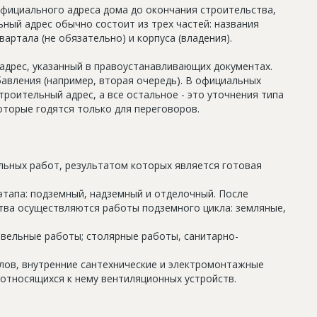
официального адреса дома до окончания строительства,
ный адрес обычно состоит из трех частей: названия
артала (не обязательно) и корпуса (владения).
дрес, указанный в правоустанавливающих документах.
авления (например, вторая очередь). В официальных
роительный адрес, а все остальное - это уточнения типа
оторые годятся только для переговоров.
льных работ, результатом которых является готовая
этапа: подземный, надземный и отделочный. После
тва осуществляются работы подземного цикла: земляные,
овельные работы; столярные работы, санитарно-
олов, внутренние сантехнические и электромонтажные
относящихся к нему вентиляционных устройств.