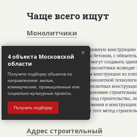
Чаще всего ищут
Монолитчики
Специалисты, создающие бесшовную конструкцию 
×
4 объекта Московской
принципу заливки фундамента бетоном, с обязате
профессионалы-монолитчики могут создавать здани
области
криволинейных элементов. Монолитчики возводят 
использован гораздо шире, чем конструкции из пли
Получите подборку объектов по
считается всесезонным. При монолитной технологи
направлениям: жилые,
отделочным работам, а вес монолитных конструкц
коммерческие, промышленные или
20%, что даёт значительную экономию строительных
социально-культурные проекты.
условиях недостатка площади под строительство, ли
застройки. Монолитные сооружения и конструкции 
Получить подборку
тепловой изоляции, что делает этот метод строите
Адрес строительный