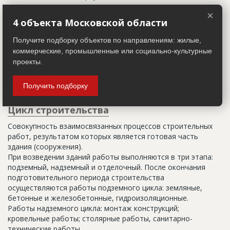
×
Настоящим строительным адресом можно считать адрес,
4 объекта Московской области
указанный в правоустанавливающих документах. Иногда
строительные организации делают свои добавления
Получите подборку объектов по направлениям: жилые,
(например, вторая очередь). В официальных документах
коммерческие, промышленные или социально-культурные
должен присутствовать официальный строительный адрес,
проекты.
а все остальное - это уточнения типа "шестикомнатная
квартира с большой кладовой", которые годятся только
Получить подборку
для переговоров.
Цикл строительства
Совокупность взаимосвязанных процессов строительных
работ, результатом которых является готовая часть
здания (сооружения).
При возведении зданий работы выполняются в три этапа:
подземный, надземный и отделочный. После окончания
подготовительного периода строительства
осуществляются работы подземного цикла: земляные,
бетонные и железобетонные, гидроизоляционные.
Работы надземного цикла: монтаж конструкций;
кровельные работы; столярные работы, санитарно-
технические работы.