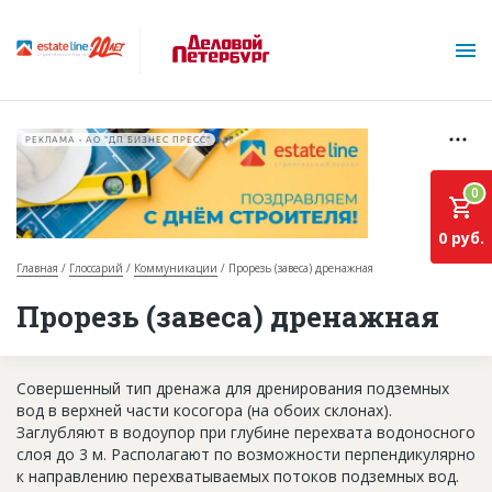
РЕКЛАМА • АО "ДП БИЗНЕС ПРЕСС"
0
0 руб.
Главная
Глоссарий
Коммуникации
Прорезь (завеса) дренажная
О проекте
Прорезь (завеса) дренажная
Горячие объекты
Совершенный тип дренажа для дренирования подземных
База строящихся объектов
вод в верхней части косогора (на обоих склонах).
Инвестпроекты
Заглубляют в водоупор при глубине перехвата водоносного
слоя до 3 м. Располагают по возможности перпендикулярно
Глоссарий
к направлению перехватываемых потоков подземных вод.