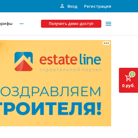
Вход
Регистрация
арифы
Получить демо-доступ
Платные услуги
ства
Рекламодателям
0
Call-центр
0 руб.
Инвестпроекты
ты
Подписка на Базу
Пресс-релизы
Правила работы