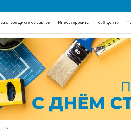
ок
аза строящихся объектов
Инвестпроекты
Call-центр
Т
О проекте
Конкурентные преимуще
Отзывы
Горячие объек
Глоссарий
Новости
одная