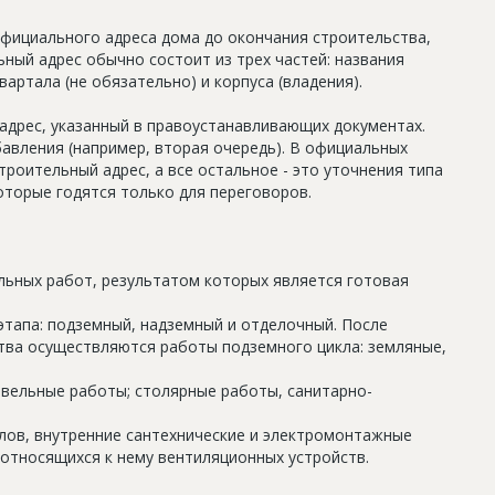
официального адреса дома до окончания строительства,
ный адрес обычно состоит из трех частей: названия
артала (не обязательно) и корпуса (владения).
дрес, указанный в правоустанавливающих документах.
авления (например, вторая очередь). В официальных
роительный адрес, а все остальное - это уточнения типа
оторые годятся только для переговоров.
льных работ, результатом которых является готовая
этапа: подземный, надземный и отделочный. После
тва осуществляются работы подземного цикла: земляные,
овельные работы; столярные работы, санитарно-
олов, внутренние сантехнические и электромонтажные
относящихся к нему вентиляционных устройств.