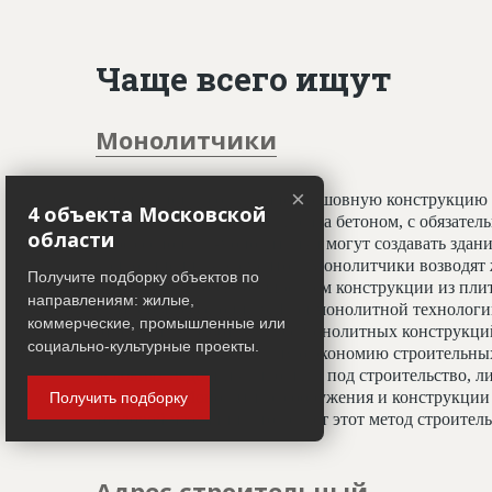
Чаще всего ищут
Монолитчики
×
Специалисты, создающие бесшовную конструкцию 
4 объекта Московской
принципу заливки фундамента бетоном, с обязате
области
профессионалы-монолитчики могут создавать здани
криволинейных элементов. Монолитчики возводят 
Получите подборку объектов по
использован гораздо шире, чем конструкции из пли
направлениям: жилые,
считается всесезонным. При монолитной технологи
коммерческие, промышленные или
отделочным работам, а вес монолитных конструкц
социально-культурные проекты.
20%, что даёт значительную экономию строительных
условиях недостатка площади под строительство, ли
застройки. Монолитные сооружения и конструкции 
Получить подборку
тепловой изоляции, что делает этот метод строите
Адрес строительный