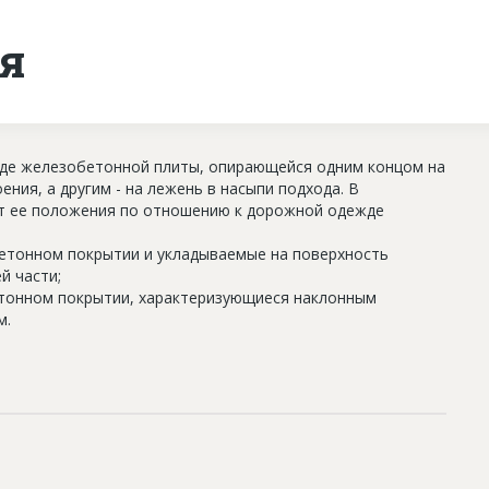
я
иде железобетонной плиты, опирающейся одним концом на
ния, а другим - на лежень в насыпи подхода. В
 от ее положения по отношению к дорожной одежде
бетонном покрытии и укладываемые на поверхность
й части;
етонном покрытии, характеризующиеся наклонным
м.