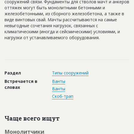
сооружений связи. Фундаменты для стволов мачт и анкеров
Новости
оттяжек могут быть монолитными бетонными и
железобетонными, из сборного железобетона, а также в
Платные услуги
виде винтовых свай. Мачты рассчитываются на самые
невыгодные сочетания нагрузок, связанных с
Пресс-релизы
климатическими (иногда и сейсмическими) условиями, и
нагрузки от устанавливаемого оборудования.
Правила работы
Контакты
Личный кабинет
Раздел
Типы сооружений
Встречается в
Ванты
словах
Ванты
Скоб-трап
Чаще всего ищут
Монолитчики