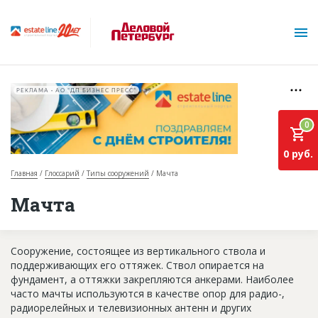
РЕКЛАМА • АО "ДП БИЗНЕС ПРЕСС"
0
0 руб.
Главная
Глоссарий
Типы сооружений
Мачта
О проекте
Мачта
Горячие объекты
Сооружение, состоящее из вертикального ствола и
База строящихся объектов
поддерживающих его оттяжек. Ствол опирается на
Инвестпроекты
фундамент, а оттяжки закрепляются анкерами. Наиболее
часто мачты используются в качестве опор для радио-,
Глоссарий
радиорелейных и телевизионных антенн и других