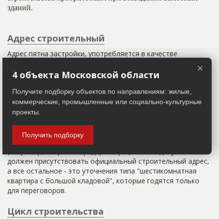
зданий.
Адрес строительный
Адрес пятна застройки, употребляется в качестве
официального адреса дома до окончания строительства,
×
когда дому присваивают почтовый адрес. Строительный
4 объекта Московской области
адрес обычно состоит из трех частей: названия
Получите подборку объектов по направлениям: жилые,
строительного района (возможно, улицы), номера квартала
(не обязательно) и корпуса (владения).
коммерческие, промышленные или социально-культурные
проекты.
Настоящим строительным адресом можно считать адрес,
указанный в правоустанавливающих документах. Иногда
Получить подборку
строительные организации делают свои добавления
(например, вторая очередь). В официальных документах
должен присутствовать официальный строительный адрес,
а все остальное - это уточнения типа "шестикомнатная
квартира с большой кладовой", которые годятся только
для переговоров.
Цикл строительства