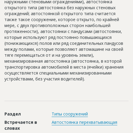
наружными стеновыми ограждениями), автостоянка
Новости
открытого типа (автостоянка без наружных стеновых
ограждений; автостоянкой открытого типа считается
Платные услуги
также такое сооружение, которое открыто, по крайней
мере, с двух противоположных сторон наибольшей
Пресс-релизы
протяженности), автостоянки с пандусами (автостоянки,
которые используют ряд постоянно повышающихся
Правила работы
(понижающихся) полов или ряд соединительных пандусов
Контакты
между полами, которые позволяют автомашине на своей
тяге перемещаться от и на уровень земли),
Личный кабинет
механизированная автостоянка (автостоянка, в которой
транспортировка автомобилей в места (ячейки) хранения
осуществляется специальными механизированными
устройствами, без участия водителей).
Раздел
Типы сооружений
Встречается в
Автостоянка перехватывающая
словах