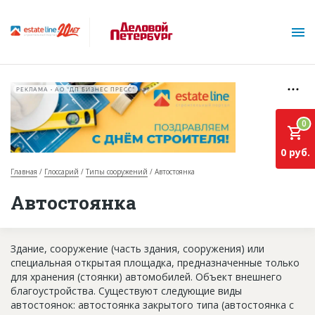
РЕКЛАМА • АО "ДП БИЗНЕС ПРЕСС"
0
0 руб.
Главная
Глоссарий
Типы сооружений
Автостоянка
О проекте
Автостоянка
Горячие объекты
Здание, сооружение (часть здания, сооружения) или
База строящихся объектов
специальная открытая площадка, предназначенные только
Инвестпроекты
для хранения (стоянки) автомобилей. Объект внешнего
благоустройства. Существуют следующие виды
Глоссарий
автостоянок: автостоянка закрытого типа (автостоянка с