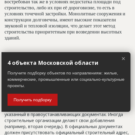
востребован так же в условиях недостатка площади под
строительство, либо их при её дороговизне, то есть в
условиях точечной застройки. Монолитные сооружения и
конструкции долговечны, имеют высокие показатели
звуковой и тепловой изоляции, что делает этот метод
строительства приоритетным при возведении высотных
зданий.
Адрес строительный
×
4 объекта Московской области
Адрес пятна застройки, употребляется в качестве
официального адреса дома до окончания строительства,
Получите подборку объектов по направлениям: жилые,
когда дому присваивают почтовый адрес. Строительный
коммерческие, промышленные или социально-культурные
адрес обычно состоит из трех частей: названия
проекты.
строительного района (возможно, улицы), номера квартала
(не обязательно) и корпуса (владения).
Получить подборку
Настоящим строительным адресом можно считать адрес,
указанный в правоустанавливающих документах. Иногда
строительные организации делают свои добавления
(например, вторая очередь). В официальных документах
должен присутствовать официальный строительный адрес,