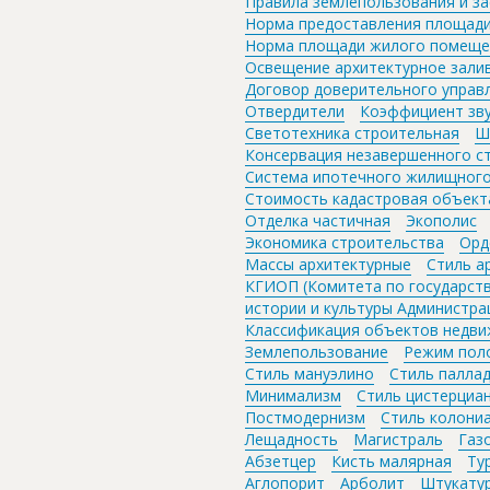
Правила землепользования и за
Норма предоставления площад
Норма площади жилого помеще
Освещение архитектурное зал
Договор доверительного управ
Отвердители
Коэффициент зв
Светотехника строительная
Ш
Консервация незавершенного с
Система ипотечного жилищного
Стоимость кадастровая объект
Отделка частичная
Экополис
Экономика строительства
Орд
Массы архитектурные
Стиль а
КГИОП (Комитета по государст
истории и культуры Администра
Классификация объектов недв
Землепользование
Режим пол
Стиль мануэлино
Стиль паллад
Минимализм
Стиль цистерциа
Постмодернизм
Стиль колони
Лещадность
Магистраль
Газ
Абзетцер
Кисть малярная
Ту
Аглопорит
Арболит
Штукатур