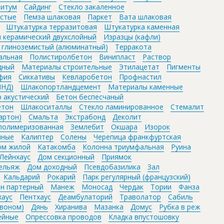
Битум
Сайдинг
Стекло закаленное
истые
Пемза шлаковая
Паркет
Вата шлаковая
Штукатурка терразитовая
Штукатурка каменная
 керамический двухслойный
Изразцы (кафли)
 глиноземистый (алюминатный)
Терракота
альная
Полистиролбетон
Винипласт
Раствор
дный
Материалы строительные
Этилацетат
Пигменты
фия
Сиккативы
Кевларобетон
Профнастил
ПНД)
Шлакопортландцемент
Материалы каменные
 акустический
Бетон беспесчаный
етон
Шлакоситаллы
Стекло ламинированное
Стемалит
артон)
Смальта
Экстрабонд
Деколит
полимеризованная
Землебит
Окшара
Изорок
нные
Калиптер
Солены
Черепица франкфуртская
ом жилой
Катакомба
Колонна триумфальная
Руина
Лейнхаус
Дом секционный
Приямок
ельяж
Дом доходный
Псевдобазилика
Зал
Кальдарий
Рокарий
Парк регулярный (французский)
он партерный
Манеж
Моносад
Чердак
Тории
Фанза
хаус
Пентхаус
Деамбулаторий
Траволатор
Сабиль
звоном)
Дянь
Хиранива
Мазанка
Домус
Рубка в реж
ейные
Опрессовка проводов
Кладка впустошовку