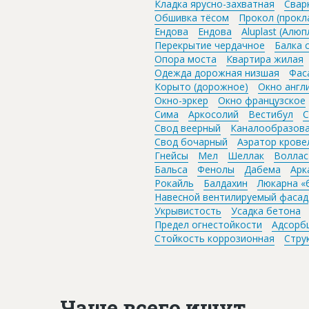
Кладка ярусно-захватная
Свар
Обшивка тёсом
Прокол (прокл
Ендова
Ендова
Aluplast (Алю
Перекрытие чердачное
Балка 
Опора моста
Квартира жилая
Одежда дорожная низшая
Фас
Корыто (дорожное)
Окно англ
Окно-эркер
Окно французское
Сима
Аркосолий
Вестибул
С
Свод веерный
Каналообразов
Свод бочарный
Аэратор крове
Гнейсы
Мел
Шеллак
Воллас
Бальса
Фенолы
Дабема
Арк
Рокайль
Балдахин
Люкарна «
Навесной вентилируемый фасад
Укрывистость
Усадка бетона
Предел огнестойкости
Адсорб
Стойкость коррозионная
Стру
Чаще всего ищут