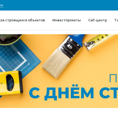
ок
аза строящихся объектов
Инвестпроекты
Call-центр
Т
О проекте
Конкурентные преимуще
Отзывы
Горячие объек
Глоссарий
Новости