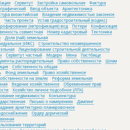
бация
Сервитут
Застройка самовольная
Фактура
ографический
Ввод объекта
Архитектоника
ктура византийская
Владение недвижимостью законное
р
Часть проекта
Устав градостроительный (кодекс)
рофирование (эвтрофикация) вод
Потери
Конфискация
венность совместная
Номер кадастровый
Тектоника
а
Доля (пай) земельная
идуальное (ИЖС)
Строительство незавершенное
тельная
Лицензирование строительной деятельности
и
Сервитут частный
Модерн
Мена
Пастбище
ументы распорядительные
Право собственности
Шлам
иция
Собственность общая
ь
Фонд земельный
Право хозяйственное
обственности на землю
Реформа земельная
нная
Ведение хозяйственное
Обременение прав
ости
Хозяйство личное подсобное (ЛПХ)
ование недвижимости
Конъюнктура
ударственная
Письмо о намерениях
Дампинг
адание архитектурно-планировочное
одоснабжение
Ордер дорический
твенная
ользования территорий