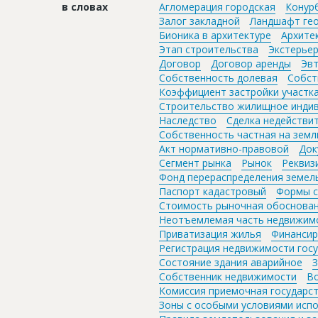
в словах
Агломерация городская
Конур
Залог закладной
Ландшафт ге
Бионика в архитектуре
Архите
Этап строительства
Экстерье
Договор
Договор аренды
Эвт
Собственность долевая
Собст
Коэффициент застройки участк
Строительство жилищное индив
Наследство
Сделка недействи
Собственность частная на земл
Акт нормативно-правовой
Док
Сегмент рынка
Рынок
Реквиз
Фонд перераспределения земел
Паспорт кадастровый
Формы с
Стоимость рыночная обоснова
Неотъемлемая часть недвижим
Приватизация жилья
Финансир
Регистрация недвижимости гос
Состояние здания аварийное
З
Собственник недвижимости
В
Комиссия приемочная государс
Зоны с особыми условиями исп