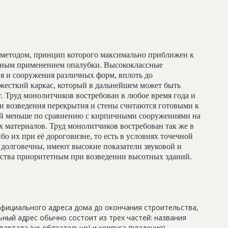
методом, принцип которого максимально приближен к
льным применением опалубки. Высококлассные
я и сооружения различных форм, вплоть до
жесткий каркас, который в дальнейшем может быть
т. Труд монолитчиков востребован в любое время года и
и возведения перекрытия и стены считаются готовыми к
ий меньше по сравнению с кирпичными сооружениями на
 материалов. Труд монолитчиков востребован так же в
бо их при её дороговизне, то есть в условиях точечной
долговечны, имеют высокие показатели звуковой и
льства приоритетным при возведении высотных зданий.
официального адреса дома до окончания строительства,
ный адрес обычно состоит из трех частей: названия
артала (не обязательно) и корпуса (владения).