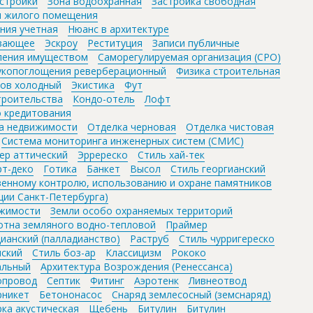
стройки
Зона водоохранная
Застройка свободная
и жилого помещения
ния учетная
Нюанс в архитектуре
ивающее
Эскроу
Реституция
Записи публичные
ления имуществом
Саморегулируемая организация (СРО)
укопоглощения реверберационный
Физика строительная
ов холодный
Экистика
Фут
троительства
Кондо-отель
Лофт
 кредитования
а недвижимости
Отделка черновая
Отделка чистовая
Система мониторинга инженерных систем (СМИС)
ер аттический
Эрререско
Стиль хай-тек
рт-деко
Готика
Банкет
Высол
Стиль георгианский
венному контролю, использованию и охране памятников
ции Санкт-Петербурга)
ижимости
Земли особо охраняемых территорий
отна земляного водно-тепловой
Праймер
ианский (палладианство)
Раструб
Стиль чурригереско
нский
Стиль боз-ар
Классицизм
Рококо
альный
Архитектура Возрождения (Ренессанса)
опровод
Септик
Фитинг
Аэротенк
Ливнеотвод
рникет
Бетононасос
Снаряд землесосный (земснаряд)
ка акустическая
Щебень
Битулин
Битулин