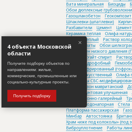
Вата минеральная
Биоциды
Обои дюплексные грубоволокн
Газошлакобетон
Геокомпозит
Шпаклевки (шпатлевки)
Кирпич
Разбавители
Цемент
Цемент
Керамика теплая
Олифа натур
Раствор теплый
Раствор холо
×
Полиакрилаты
Обои шелкогра
4 объекта Московской
Полиэтилен низкого давления (
области
Оргалит
Уайт-спирит
Раствор
Цемент гидрофобный
Пемзоб
Получите подборку объектов по
Картон гофрированный (гофрок
направлениям: жилые,
Камень искусственный
Олифа 
коммерческие, промышленные или
Материалы СБС-модифицирова
социально-культурные проекты.
Газон
Газон мавританский
Д
Дорога грунтовая улучшенная
Получить подборку
Дом секционно-галерейный
Тр
Колонна водонапорная
Стела
Платформа пассажирская
Газ
Минбар
Автостоянка
Британ
Храм «иже под колоколы» (под 
Виброуплотнение
Работы лин