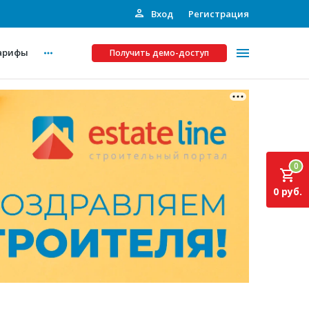
Вход
Регистрация
арифы
Получить демо-доступ
Платные услуги
ства
Рекламодателям
0
Call-центр
0 руб.
Инвестпроекты
ты
Подписка на Базу
Пресс-релизы
Правила работы