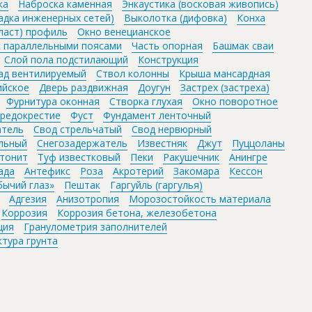
ка
Наброска каменная
Энкаустика (восковая живопись)
адка инженерных сетей)
Выколотка (дифовка)
Конха
пласт) профиль
Окно венецианское
с параллельными поясами
Часть опорная
Башмак сваи
Слой пола подстилающий
Конструкция
ад вентилируемый
Ствол колонны
Крыша мансардная
ийское
Дверь раздвижная
Доугун
Застрех (застреха)
Фурнитура оконная
Створка глухая
Окно поворотное
редокрестие
Фуст
Фундамент ленточный
атель
Свод стрельчатый
Свод нервюрный
льный
Снегозадержатель
Известняк
Джут
Пуццоланы
тонит
Туф известковый
Пеки
Ракушечник
Анингре
ада
Антефикс
Роза
Акротерий
Закомара
Кессон
бычий глаз»
Пештак
Гаргуйль (гаргулья)
Адгезия
Анизотропия
Морозостойкость материала
Коррозия
Коррозия бетона, железобетона
ция
Гранулометрия заполнителей
ктура грунта