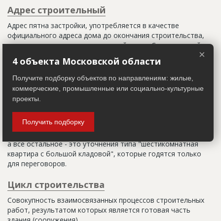
Адрес строительный
Адрес пятна застройки, употребляется в качестве
официального адреса дома до окончания строительства,
когда дому присваивают почтовый адрес. Строительный
×
адрес обычно состоит из трех частей: названия
4 объекта Московской области
строительного района (возможно, улицы), номера квартала
(не обязательно) и корпуса (владения).
Получите подборку объектов по направлениям: жилые,
коммерческие, промышленные или социально-культурные
Настоящим строительным адресом можно считать адрес,
проекты.
указанный в правоустанавливающих документах. Иногда
строительные организации делают свои добавления
Получить подборку
(например, вторая очередь). В официальных документах
должен присутствовать официальный строительный адрес,
а все остальное - это уточнения типа "шестикомнатная
квартира с большой кладовой", которые годятся только
для переговоров.
Цикл строительства
Совокупность взаимосвязанных процессов строительных
работ, результатом которых является готовая часть
здания (сооружения).