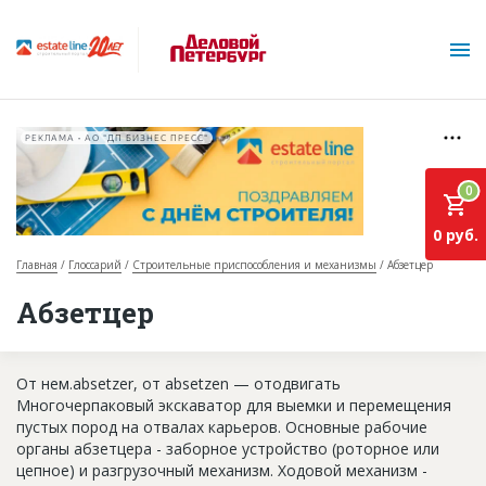
РЕКЛАМА • АО "ДП БИЗНЕС ПРЕСС"
0
0 руб.
Главная
Глоссарий
Строительные приспособления и механизмы
Абзетцер
О проекте
Абзетцер
Горячие объекты
От нем.absetzer, от absetzen — отодвигать
База строящихся объектов
Многочерпаковый экскаватор для выемки и перемещения
Инвестпроекты
пустых пород на отвалах карьеров. Oсновные рабочие
органы абзетцера - заборное устройство (роторное или
Глоссарий
цепное) и разгрузочный механизм. Xодовой механизм -