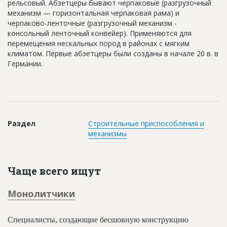
рельсовый. Абзетцеры бывают черпаковые (разгрузочный
Новости
механизм — горизонтальная черпаковая рама) и
черпаково-ленточные (разгрузочный механизм -
Платные услуги
консольный ленточный конвейер). Применяются для
перемещения нескальных пород в районах с мягким
Пресс-релизы
климатом. Первые абзетцеры были созданы в начале 20 в. в
Германии.
Правила работы
Контакты
Личный кабинет
Раздел
Строительные приспособления и
механизмы
Чаще всего ищут
Монолитчики
Специалисты, создающие бесшовную конструкцию