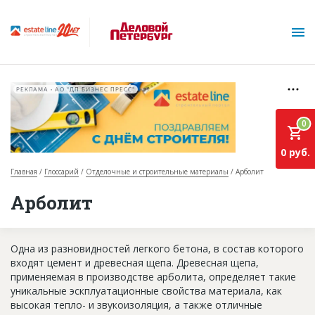
РЕКЛАМА • АО "ДП БИЗНЕС ПРЕСС"
0
0 руб.
Главная
Глоссарий
Отделочные и строительные материалы
Арболит
О проекте
Арболит
Горячие объекты
Одна из разновидностей легкого бетона, в состав которого
База строящихся объектов
входят цемент и древесная щепа. Древесная щепа,
Инвестпроекты
применяемая в производстве арболита, определяет такие
уникальные эскплуатационные свойства материала, как
Глоссарий
высокая тепло- и звукоизоляция, а также отличные