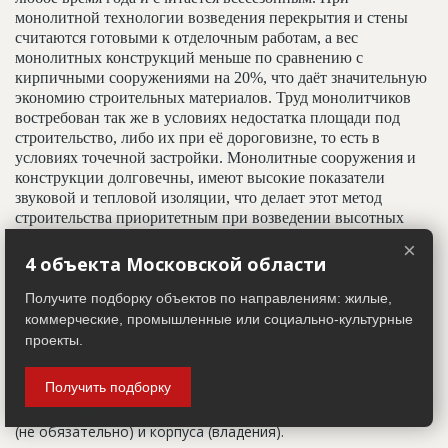
монолитной технологии возведения перекрытия и стены
считаются готовыми к отделочным работам, а вес
монолитных конструкций меньше по сравнению с
кирпичными сооружениями на 20%, что даёт значительную
экономию строительных материалов. Труд монолитчиков
востребован так же в условиях недостатка площади под
строительство, либо их при её дороговизне, то есть в
условиях точечной застройки. Монолитные сооружения и
конструкции долговечны, имеют высокие показатели
звуковой и тепловой изоляции, что делает этот метод
строительства приоритетным при возведении высотных
зданий.
×
4 объекта Московской области
Адрес строительный
Получите подборку объектов по направлениям: жилые,
коммерческие, промышленные или социально-культурные
Адрес пятна застройки, употребляется в качестве
проекты.
официального адреса дома до окончания строительства,
когда дому присваивают почтовый адрес. Строительный
Получить подборку
адрес обычно состоит из трех частей: названия
строительного района (возможно, улицы), номера квартала
(не обязательно) и корпуса (владения).