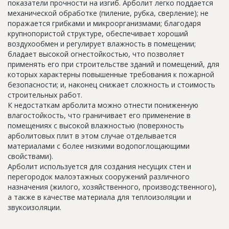
показатели прочности на изгиб. Арболит легко поддается
Новости
механической обработке (пиление, рубка, сверление); не
поражается грибками и микроорганизмами; благодаря
Платные услуги
крупнопористой структуре, обеспечивает хороший
воздухообмен и регулирует влажность в помещении;
Пресс-релизы
бладает высокой огнестойкостью, что позволяет
применять его при строительстве зданий и помещений, для
Правила работы
которых характерны повышенные требования к пожарной
Контакты
безопасности; и, наконец снижает сложность и стоимость
строительных работ.
Личный кабинет
К недостаткам арболита можно отнести пониженную
влагостойкость, что граничивает его применение в
помещениях с высокой влажностью (поверхность
арболитовых плит в этом случае отделывается
материалами с более низкими водопоглощающими
свойствами).
Арболит используется для создания несущих стен и
перегородок малоэтажных сооружений различного
назначения (жилого, хозяйственного, производственного),
а также в качестве материала для теплоизоляции и
звукоизоляции.