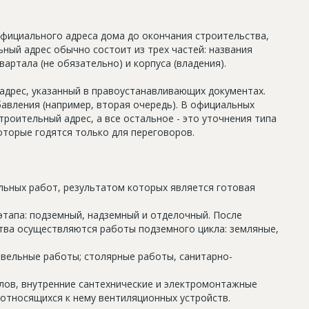
официального адреса дома до окончания строительства,
ный адрес обычно состоит из трех частей: названия
артала (не обязательно) и корпуса (владения).
дрес, указанный в правоустанавливающих документах.
авления (например, вторая очередь). В официальных
роительный адрес, а все остальное - это уточнения типа
оторые годятся только для переговоров.
льных работ, результатом которых является готовая
этапа: подземный, надземный и отделочный. После
тва осуществляются работы подземного цикла: земляные,
овельные работы; столярные работы, санитарно-
олов, внутренние сантехнические и электромонтажные
относящихся к нему вентиляционных устройств.