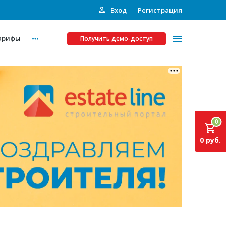
Вход
Регистрация
арифы
Получить демо-доступ
Платные услуги
ства
Рекламодателям
0
Call-центр
0 руб.
Инвестпроекты
ты
Подписка на Базу
Пресс-релизы
Правила работы