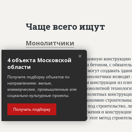
Чаще всего ищут
Монолитчики
×
Специалисты, создающие бесшовную конструкцию 
4 объекта Московской
принципу заливки фундамента бетоном, с обязате
области
профессионалы-монолитчики могут создавать здани
криволинейных элементов. Монолитчики возводят 
Получите подборку объектов по
использован гораздо шире, чем конструкции из пли
направлениям: жилые,
считается всесезонным. При монолитной технологи
коммерческие, промышленные или
отделочным работам, а вес монолитных конструкц
социально-культурные проекты.
20%, что даёт значительную экономию строительных
условиях недостатка площади под строительство, ли
Получить подборку
застройки. Монолитные сооружения и конструкции 
тепловой изоляции, что делает этот метод строите