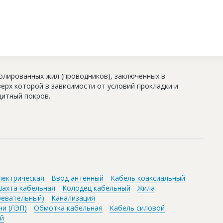
олированных жил (проводников), заключенных в
ерх которой в зависимости от условий прокладки и
итный покров.
лектрическая
Ввод антенный
Кабель коаксиальный
ахта кабельная
Колодец кабельный
Жила
ревательный)
Канализация
чи (ЛЭП)
Обмотка кабельная
Кабель силовой
ый