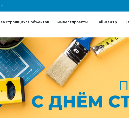
ок
аза строящихся объектов
Инвестпроекты
Call-центр
Т
О проекте
Конкурентные преимуще
Отзывы
Горячие объек
Глоссарий
Новости