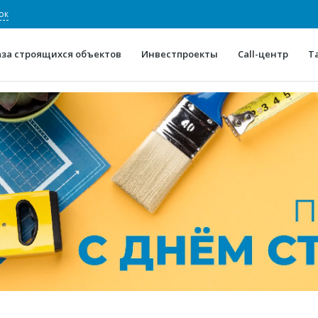
ок
аза строящихся объектов
Инвестпроекты
Call-центр
Т
О проекте
Конкурентные преимуще
Отзывы
Горячие объек
Глоссарий
Новости