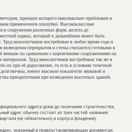
методом, принцип которого максимально приближен к
льным применением опалубки. Высококлассные
я и сооружения различных форм, вплоть до
жесткий каркас, который в дальнейшем может быть
т. Труд монолитчиков востребован в любое время года и
и возведения перекрытия и стены считаются готовыми к
ий меньше по сравнению с кирпичными сооружениями на
 материалов. Труд монолитчиков востребован так же в
бо их при её дороговизне, то есть в условиях точечной
долговечны, имеют высокие показатели звуковой и
льства приоритетным при возведении высотных зданий.
официального адреса дома до окончания строительства,
ный адрес обычно состоит из трех частей: названия
артала (не обязательно) и корпуса (владения).
дрес, указанный в правоустанавливающих документах.