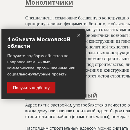
Монолитчики
Специалисты, создающие бесшовную конструкцию 
принципу заливки фундамента бетоном, с обязате
профессионалы-монолитчики могут создавать здани
×
криволинейных элементов. Монолитчики возводят 
4 объекта Московской
использован гораздо шире, чем конструкции из пли
области
считается всесезонным. При монолитной технологи
отделочным работам, а вес монолитных конструкц
Получите подборку объектов по
20%, что даёт значительную экономию строительных
направлениям: жилые,
условиях недостатка площади под строительство, ли
коммерческие, промышленные или
застройки. Монолитные сооружения и конструкции 
социально-культурные проекты.
тепловой изоляции, что делает этот метод строите
Получить подборку
Адрес строительный
Адрес пятна застройки, употребляется в качестве 
когда дому присваивают почтовый адрес. Строитель
строительного района (возможно, улицы), номера кв
Настоящим строительным адресом можно считать а