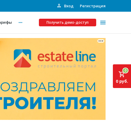
Вход
Регистрация
арифы
Получить демо-доступ
Платные услуги
ства
Рекламодателям
0
Call-центр
0 руб.
Инвестпроекты
ты
Подписка на Базу
Пресс-релизы
Правила работы