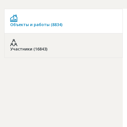
Новости
Платные услуги
Объекты и работы (8834)
Пресс-релизы
Правила работы
Контакты
Участники (16843)
Личный кабинет