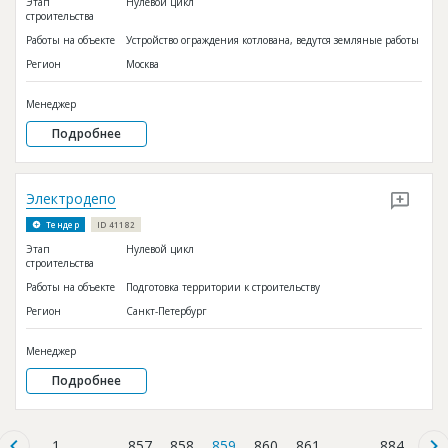
Этап
Нулевой цикл
строительства
Работы на объекте
Устройство ограждения котлована, ведутся земляные работы
Регион
Москва
Менеджер
Подробнее
Электродепо
Тендер
ID 41182
Этап
Нулевой цикл
строительства
Работы на объекте
Подготовка территории к строительству
Регион
Санкт-Петербург
Менеджер
Подробнее
1
...
857
858
859
860
861
...
884