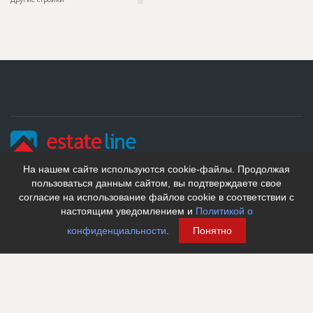
???????????????????????????????????????????????
???????????????????????????????????????????????
???????????????????????????????????????????????
???????
Предполагаемые потребности
??????????????????????????????????????????????????????????
??????????????????????????????????????????????????????????
??????????????????????????????????????????????????????????
??????????????????????????????????????????????????????????
??????????????????????????????????????????????????????????
??????????????????????????????????????????????????????????
??????????????????????????????????????????????????????????
??????????????????????????????????????????????????????????
?????????????????????????????????????????
ID
2695411
На нашем сайте используются cookie-файлы. Продолжая
Название
Работы на разных стадиях строительства
пользоваться данным сайтом, вы подтверждаете свое
© 2005–2026 АО «ДП Бизнес Пресс». Все права защищены
согласие на использование файлов cookie в соответствии с
Дата обновления
??????????
Любое использование материалов строительного портала EstateLine.ru допускается
настоящим уведомлением и
Политикой о
Описание
??????????????????????????????????????????????????????????
только при наличии прямой ссылки.
??????????????????????????????????????????????????????????
конфиденциальности
.
Понятно
?
Этап строительства
Общестроительные работы
8 (812) 334-5971
Ответственный
???????????????????????????????????????????????
Санкт-Петербург
???????????????????????????????????????????????
???????????????????????????????????????????????
???????????????????????????????????????????????
Написать сообщение
???????????????????????????????????????????????