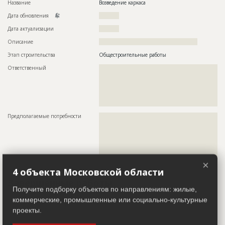
Название
Возведение каркаса
Дата обновления
??????????
Дата актуализации
??????????
Описание
?????????????????????????????????????????????????
Этап строительства
Общестроительные работы
Ответственный
???????????????????????????????????????????????
???????????????????????????????????????????????
???????????????????????????????????????????????
???????????????????????????????????????????????
???????????????????????????????????????????????
???????
Предполагаемые потребности
??????????????????????????????????????????????????????????
??????????????????????????????????????????????????????????
??????????????????????????????????????????????????????????
??????????????????????????????????????????????????????????
??????????????????????????????????????????????????????????
??????????????????????????????????????????????????????????
?????????????????????
×
4 объекта Московской области
Завершенные работы
Получите подборку объектов по направлениям: жилые,
коммерческие, промышленные или социально-культурные
ID
3727991
Показать все
проекты.
Название
Подготовка площадки