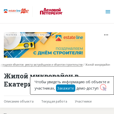
РЕКЛАМА • АО "ДП БИЗНЕС ПРЕСС"
троящихся объектов: реестр застройщиков и объектов строительства
Жилой микрорайон
О проекте
Жилой микрорайон в
Горячие объекты
Чтобы увидеть информацию об объекте и
Екатеринбурге
участниках,
Закажите
демо-доступ
База строящихся объектов
Инвестпроекты
Описание объекта
Текущая работа
Участники
Глоссарий