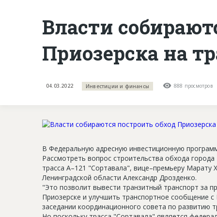
Власти собирают
Приозерска на тр
04.03.2022
888 просмотров
Инвестиции и финансы
В Федеральную адресную инвестиционную программу
Рассмотреть вопрос строительства обхода города 
трасса А–121 "Сортавала", вице–премьеру Марату 
Ленинградской области Александр Дрозденко.
"Это позволит вывести транзитный транспорт за п
Приозерске и улучшить транспортное сообщение с 
заседании координационного совета по развитию т
Но поскольку трасса "Сортавала" является федера