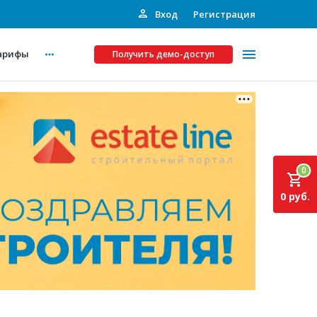
Вход
Регистрация
арифы
Получить демо-доступ
Платные услуги
ства
Рекламодателям
0
Call-центр
0 руб.
Инвестпроекты
ты
Подписка на Базу
Пресс-релизы
Правила работы