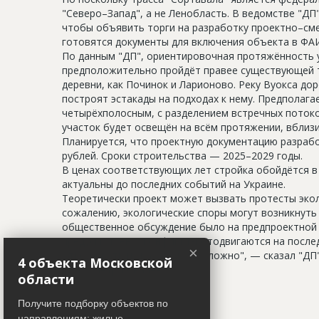
"Северо–Запад", а не Ленобласть. В ведомстве "ДП
чтобы объявить торги на разработку проектно–сме
готовятся документы для включения объекта в ФА
По данным "ДП", ориентировочная протяжённость у
предположительно пройдёт правее существующей тр
деревни, как Починок и Ларионово. Реку Вуокса дор
построят эстакады на подходах к нему. Предполага
четырёхполосным, с разделением встречных потоко
участок будет освещён на всём протяжении, вблиз
Планируется, что проектную документацию разрабо
рублей. Сроки строительства — 2025–2029 годы.
В ценах соответствующих лет стройка обойдётся в 
актуальны до последних событий на Украине.
Теоретически проект может вызвать протесты эколо
сожалению, экологические споры могут возникнуть 
общественное обсуждение было на предпроектной 
предусмотрено. Конфликты отодвигаются на послед
×
откручивать их назад очень сложно", — сказал "ДП
4 объекта Московской
Фото: Пётр Ковалёв
области
Получите подборку объектов по
направлениям: жилые,