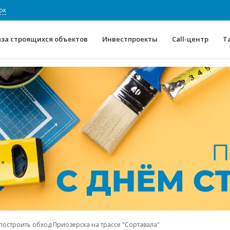
ок
аза строящихся объектов
Инвестпроекты
Call-центр
Т
О проекте
Конкурентные преимуще
Отзывы
Горячие объек
Глоссарий
Новости
построить обход Приозерска на трассе "Сортавала"