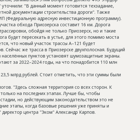
" уточнили: "В данный момент готовится техзадание,
тной документации строительства дороги". Также
ИП (Федеральную адресную инвестиционную программу).
частка обхода Приозерска составит 16 км. Дорога
ассировки, обойдя не только Приозерск, но и такие
ога будет пересекать в устье, для этого помимо моста
ется, что новый участок трассы А–121 будет
в. Сейчас же трасса в Приозерске двухполосная. Будущий
и населённых пунктов установят шумозащитные экраны.
тают за 2022–2024 годы, на что понадобится 110 млн
23,5 млрд рублей. Стоит отметить, что эти суммы были
гов. "Здесь сложная территория со всех сторон. К
только на последних этапах. Лучше бы, чтобы
стадии, но действующим законодательством это не
ние этапы, когда базовые решения уже приняты и
" директор центра "Эком" Александр Карпов.