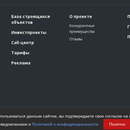
База строящихся
О проекте
П
объектов
Конкурентные
Г
преимущества
Инвестпроекты
П
Отзывы
Call-центр
Тарифы
Реклама
Политика конфиденциальности
ользоваться данным сайтом, вы подтверждаете свое согласие на 
Пользовательское соглашение
На информационном ресурсе применяются
уведомлением и
Политикой о конфиденциальности
.
Понятно
рекомендательные технологии. Подробнее.