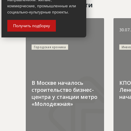
Последние новости
коммерческие, промышленные или
социально-культурные проекты.
Получить подборку
31.07.2026
30.07
Городская хроника
Инве
В Москве началось
КПО 
строительство бизнес-
Лен
центра у станции метро
нача
«Молодежная»