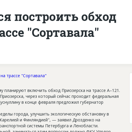
ся построить обход
ассе "Сортавала"
 планируют включить обход Приозерска на трассе А–121.
Приозерска, через который сейчас проходит федеральная
Хуснуллину в конце февраля предложил губернатор
ределы города, улучшить экологическую обстановку в
Карелией и Финляндией", — заявил Дрозденко на
ранспортной системы Петербурга и Ленобласти.
льной, заниматься этим вопросом должно ФКУ Упрдор