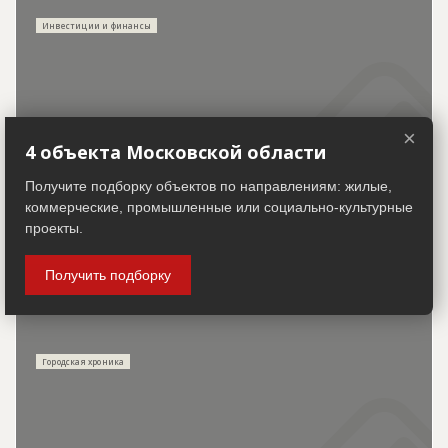
Инвестиции и финансы
×
КПО "Рахья" в Ленобласти откроют в начале 2028
4 объекта Московской области
года
Получите подборку объектов по направлениям: жилые,
коммерческие, промышленные или социально-культурные
проекты.
Получить подборку
30.07.2026
Городская хроника