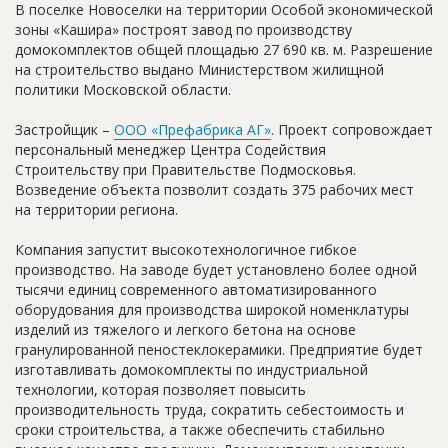
В поселке Новоселки на территории Особой экономической
Новости
зоны «Кашира» построят завод по производству
домокомплектов общей площадью 27 690 кв. м. Разрешение
Платные услуги
на строительство выдано Министерством жилищной
политики Московской области.
Пресс-релизы
Правила работы
Застройщик –
ООО «Префабрика АГ»
. Проект сопровождает
персональный менеджер Центра Содействия
Контакты
Строительству при Правительстве Подмосковья.
Возведение объекта позволит создать 375 рабочих мест
Личный кабинет
на территории региона.
Компания запустит высокотехнологичное гибкое
производство. На заводе будет установлено более одной
тысячи единиц современного автоматизированного
оборудования для производства широкой номенклатуры
изделий из тяжелого и легкого бетона на основе
гранулированной пеностеклокерамики. Предприятие будет
изготавливать домокомплекты по индустриальной
технологии, которая позволяет повысить
производительность труда, сократить себестоимость и
сроки строительства, а также обеспечить стабильно