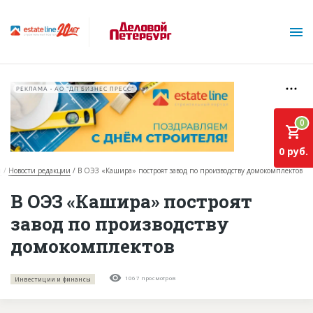
РЕКЛАМА • АО "ДП БИЗНЕС ПРЕСС"
0
0 руб.
и
Новости редакции
В ОЭЗ «Кашира» построят завод по производству домокомплектов
О проекте
В ОЭЗ «Кашира» построят
завод по производству
Горячие объекты
домокомплектов
База строящихся объектов
Инвестпроекты
1067 просмотров
Инвестиции и финансы
Глоссарий