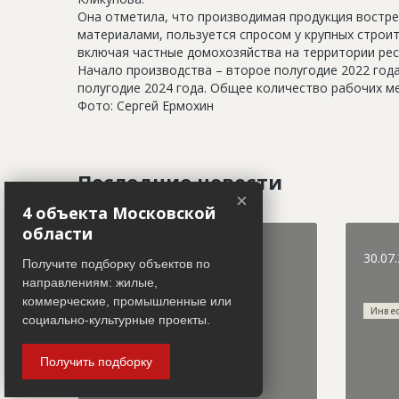
Она отметила, что производимая продукция востре
материалами, пользуется спросом у крупных строит
включая частные домохозяйства на территории рес
Начало производства – второе полугодие 2022 год
полугодие 2024 года. Общее количество рабочих мес
Фото: Сергей Ермохин
Последние новости
×
4 объекта Московской
области
31.07.2026
30.07
Получите подборку объектов по
направлениям: жилые,
коммерческие, промышленные или
Городская хроника
Инве
социально-культурные проекты.
Получить подборку