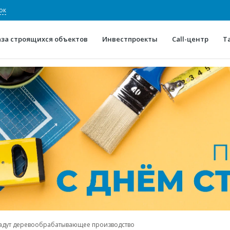
ок
аза строящихся объектов
Инвестпроекты
Call-центр
Т
О проекте
Конкурентные преимуще
Отзывы
Горячие объек
Глоссарий
Новости
дадут деревообрабатывающее производство