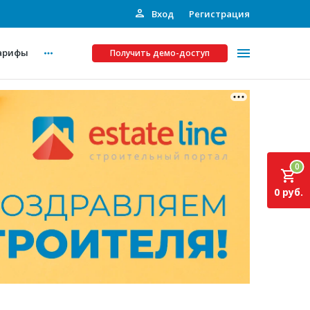
Вход
Регистрация
арифы
Получить демо-доступ
Платные услуги
ства
Рекламодателям
0
Call-центр
0 руб.
Инвестпроекты
ты
Подписка на Базу
Пресс-релизы
Правила работы