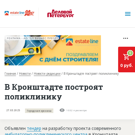
РЕКЛАМА • АО "ДП БИЗНЕС ПРЕСС"
0
0 руб.
Главная
Новости
Новости редакции
В Кронштадте построят поликлинику
О проекте
В Кронштадте построят
поликлинику
Горячие объекты
База строящихся объектов
27.03.2025
1032 просмотра
Городская хроника
Инвестпроекты
Объявлен
тендер
на разработку проекта современного
Глоссарий
амбулаторно-поликлинического центра
в Кронштадте.