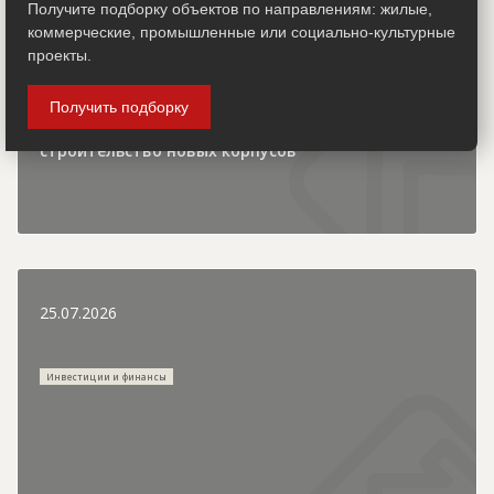
Городская хроника
Получите подборку объектов по направлениям: жилые,
коммерческие, промышленные или социально-культурные
проекты.
Получить подборку
В детском лагере «Зеркальный» продолжается
строительство новых корпусов
25.07.2026
Инвестиции и финансы