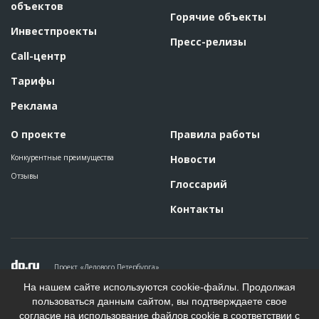
объектов
Горячие объекты
Инвестпроекты
Пресс-релизы
Call-центр
Тарифы
Реклама
О проекте
Правила работы
Конкурентные преимущества
Новости
Отзывы
Глоссарий
Контакты
Проект «Делового Петербурга»
Политика конфиденциальности
На нашем сайте используются cookie-файлы. Продолжая
Пользовательское соглашение
пользоваться данным сайтом, вы подтверждаете свое
На информационном ресурсе применяются рекомендательные
согласие на использование файлов cookie в соответствии с
технологии. Подробнее.