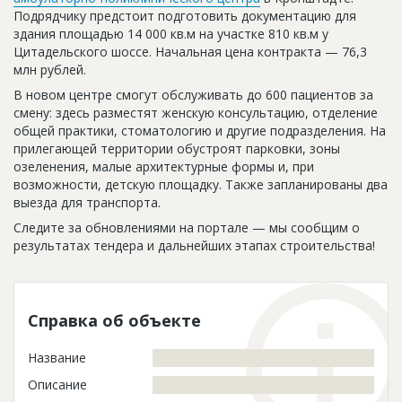
Новости
Подрядчику предстоит подготовить документацию для
здания площадью 14 000 кв.м на участке 810 кв.м у
Платные услуги
Цитадельского шоссе. Начальная цена контракта — 76,3
млн рублей.
Пресс-релизы
В новом центре смогут обслуживать до 600 пациентов за
смену: здесь разместят женскую консультацию, отделение
Правила работы
общей практики, стоматологию и другие подразделения. На
Контакты
прилегающей территории обустроят парковки, зоны
озеленения, малые архитектурные формы и, при
Личный кабинет
возможности, детскую площадку. Также запланированы два
выезда для транспорта.
Следите за обновлениями на портале — мы сообщим о
результатах тендера и дальнейших этапах строительства!
Справка об объекте
Название
Описание