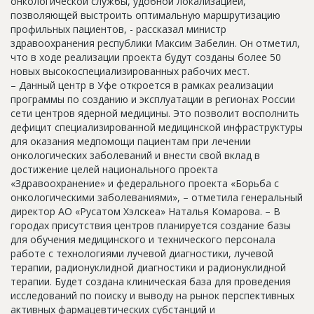
онкологической службы, удобной локализацией,
позволяющей выстроить оптимальную маршрутизацию
профильных пациентов, - рассказал министр
здравоохранения республики Максим Забелин. Он отметил,
что в ходе реализации проекта будут созданы более 50
новых высокоспециализированных рабочих мест.
– Данный центр в Уфе откроется в рамках реализации
программы по созданию и эксплуатации в регионах России
сети центров ядерной медицины. Это позволит восполнить
дефицит специализированной медицинской инфраструктуры
для оказания медпомощи пациентам при лечении
онкологических заболеваний и внести свой вклад в
достижение целей национального проекта
«Здравоохранение» и федерального проекта «Борьба с
онкологическими заболеваниями», – отметила генеральный
директор АО «Русатом Хэлскеа» Наталья Комарова. – В
городах присутствия центров планируется создание базы
для обучения медицинского и технического персонала
работе с технологиями лучевой диагностики, лучевой
терапии, радионуклидной диагностики и радионуклидной
терапии. Будет создана клиническая база для проведения
исследований по поиску и выводу на рынок перспективных
активных фармацевтических субстанций и