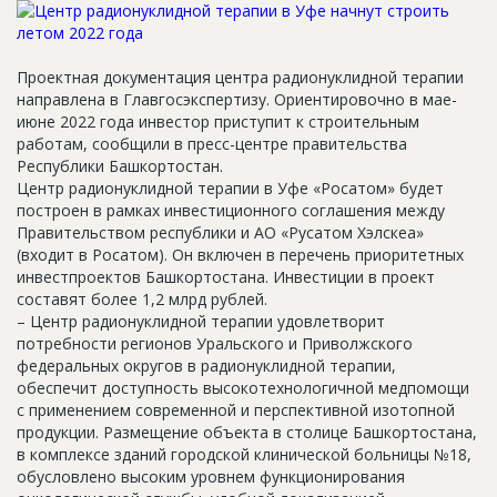
Новости
Платные услуги
Проектная документация центра радионуклидной терапии
направлена в Главгосэкспертизу. Ориентировочно в мае-
Пресс-релизы
июне 2022 года инвестор приступит к строительным
Правила работы
работам, сообщили в пресс-центре правительства
Республики Башкортостан.
Контакты
Центр радионуклидной терапии в Уфе «Росатом» будет
построен в рамках инвестиционного соглашения между
Личный кабинет
Правительством республики и АО «Русатом Хэлскеа»
(входит в Росатом). Он включен в перечень приоритетных
инвестпроектов Башкортостана. Инвестиции в проект
составят более 1,2 млрд рублей.
– Центр радионуклидной терапии удовлетворит
потребности регионов Уральского и Приволжского
федеральных округов в радионуклидной терапии,
обеспечит доступность высокотехнологичной медпомощи
с применением современной и перспективной изотопной
продукции. Размещение объекта в столице Башкортостана,
в комплексе зданий городской клинической больницы №18,
обусловлено высоким уровнем функционирования