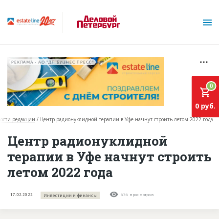
РЕКЛАМА • АО "ДП БИЗНЕС ПРЕСС"
0
0 руб.
ости редакции
Центр радионуклидной терапии в Уфе начнут строить летом 2022 года
О проекте
Центр радионуклидной
терапии в Уфе начнут строить
Горячие объекты
летом 2022 года
База строящихся объектов
Инвестпроекты
17.02.2022
676 просмотров
Инвестиции и финансы
Глоссарий