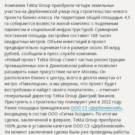
Новости
Компания Tekta Group приобрела четыре земельных
участка на Дербеневской улице под строительство нового
Платные услуги
проекта бизнес-класса. На территории общей площадью 4,5
га собираются возвести жилой комплекс с подземным
Пресс-релизы
паркингом и социальной инфраструктурой. Суммарная
поэтажная площадь застройки составит 168 тысяч
Правила работы
квадратных метров. Объем инвестиций в проект
предварительно оценивается в размере около 30 млрд.
Контакты
рублей, сообщили в пресс-службе компании.
«Новый проект Tekta Group станет частью реконструкции
Личный кабинет
промышленных зон в Даниловском районе и позволит
расширить наше присутствие на юге Москвы. Он
расположен близко к центру, всего в десяти минутах от
метро «Павелецкая», и мы уверены, что проект будет
востребован и найдет своего покупателя», – отмечает
генеральный директор Tekta Group Дмитрий Зиканов.
Приступить к строительству планируют уже в 2022 году.
Ранее площадка принадлежала
ООО СЗ «Дербеневский»
,
входящему в состав ООО «Сигма Холдинг». По итогам
сделки, заключенной в феврале, Tekta Group приобрела
100% долю в уставном капитале ООО СЗ «Дербеневский».
На момент заключения сделки были уже проведены работы