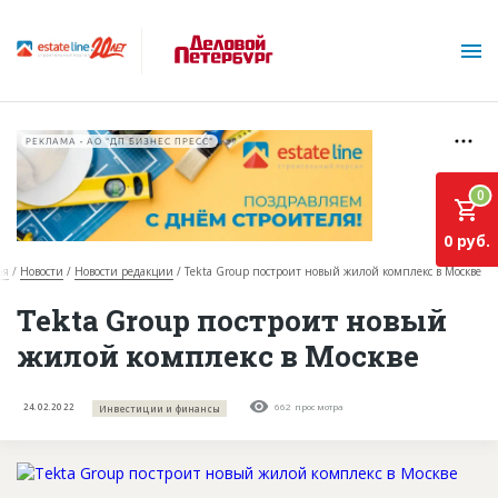
РЕКЛАМА • АО "ДП БИЗНЕС ПРЕСС"
0
0 руб.
ая
Новости
Новости редакции
Tekta Group построит новый жилой комплекс в Москве
О проекте
Tekta Group построит новый
жилой комплекс в Москве
Горячие объекты
База строящихся объектов
24.02.2022
662 просмотра
Инвестиции и финансы
Инвестпроекты
Глоссарий