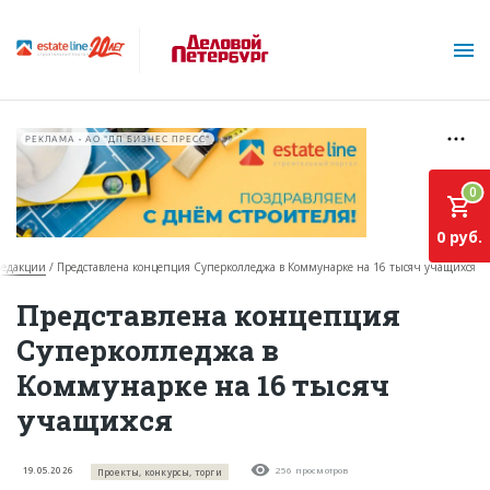
РЕКЛАМА • АО "ДП БИЗНЕС ПРЕСС"
0
0 руб.
редакции
Представлена концепция Суперколледжа в Коммунарке на 16 тысяч учащихся
О проекте
Представлена концепция
Суперколледжа в
Горячие объекты
Коммунарке на 16 тысяч
База строящихся объектов
учащихся
Инвестпроекты
Глоссарий
19.05.2026
256 просмотров
Проекты, конкурсы, торги