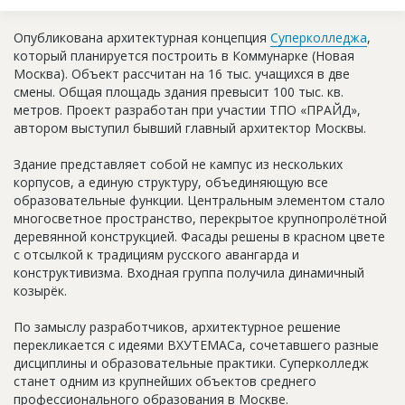
Новости
Опубликована архитектурная концепция
Суперколледжа
,
Платные услуги
который планируется построить в Коммунарке (Новая
Москва). Объект рассчитан на 16 тыс. учащихся в две
Пресс-релизы
смены. Общая площадь здания превысит 100 тыс. кв.
метров. Проект разработан при участии ТПО «ПРАЙД»,
Правила работы
автором выступил бывший главный архитектор Москвы.
Контакты
Здание представляет собой не кампус из нескольких
корпусов, а единую структуру, объединяющую все
Личный кабинет
образовательные функции. Центральным элементом стало
многосветное пространство, перекрытое крупнопролётной
деревянной конструкцией. Фасады решены в красном цвете
с отсылкой к традициям русского авангарда и
конструктивизма. Входная группа получила динамичный
козырёк.
По замыслу разработчиков, архитектурное решение
перекликается с идеями ВХУТЕМАСа, сочетавшего разные
дисциплины и образовательные практики. Суперколледж
станет одним из крупнейших объектов среднего
профессионального образования в Москве.