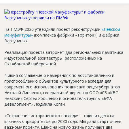
Новости
Платные услуги
Пресс-релизы
На ПМЭФ-2026 утвердили проект реконструкции
«Невской
мануфактуры»
(комплекса фабрики «Торнтон») и фабрики
Правила работы
Варгуниных.
Контакты
Реализация проекта затронет два региональных памятника
индустриальной архитектуры, расположенных на
Личный кабинет
Октябрьской набережной.
4 июня соглашение о намерениях по восстановлению и
приспособлению объектов культурного наследия для
современного использования подписали вице-губернатор
Николай Линченко, генеральный директор ООО «СЗ «КВС-
Невский» Сергей Ярошенко и основатель группы «БФА-
Девелопмент» Людмила Коган.
«Сохранение исторического наследия – один из десяти
ключевых приоритетов до 2030 года. Мы дали старт очень
важному проекту. Шанс на новую жизнь получают два