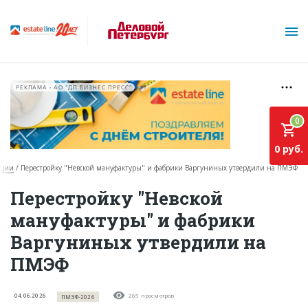
РЕКЛАМА • АО "ДП БИЗНЕС ПРЕСС"
0
0 руб.
кции
Перестройку "Невской мануфактуры" и фабрики Варгуниных утвердили на ПМЭФ
О проекте
Перестройку "Невской
мануфактуры" и фабрики
Горячие объекты
Варгуниных утвердили на
База строящихся объектов
ПМЭФ
Инвестпроекты
Глоссарий
04.06.2026
265 просмотров
ПМЭФ-2026