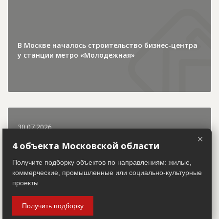
В Москве началось строительство бизнес-центра
у станции метро «Молодежная»
30.07.2026
×
4 объекта Московской области
Инвестиции и финансы
Получите подборку объектов по направлениям: жилые,
коммерческие, промышленные или социально-культурные
проекты.
Получить подборку
КПО "Рахья" в Ленобласти откроют в начале 2028