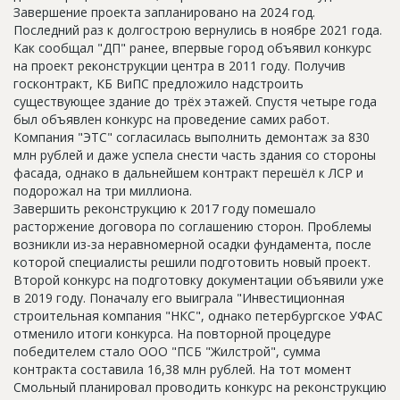
Завершение проекта запланировано на 2024 год.
Последний раз к долгострою вернулись в ноябре 2021 года.
Как сообщал "ДП" ранее, впервые город объявил конкурс
на проект реконструкции центра в 2011 году. Получив
госконтракт, КБ ВиПС предложило надстроить
существующее здание до трёх этажей. Спустя четыре года
был объявлен конкурс на проведение самих работ.
Компания "ЭТС" согласилась выполнить демонтаж за 830
млн рублей и даже успела снести часть здания со стороны
фасада, однако в дальнейшем контракт перешёл к ЛСР и
подорожал на три миллиона.
Завершить реконструкцию к 2017 году помешало
расторжение договора по соглашению сторон. Проблемы
возникли из-за неравномерной осадки фундамента, после
которой специалисты решили подготовить новый проект.
Второй конкурс на подготовку документации объявили уже
в 2019 году. Поначалу его выиграла "Инвестиционная
строительная компания "НКС", однако петербургское УФАС
отменило итоги конкурса. На повторной процедуре
победителем стало ООО "ПСБ "Жилстрой", сумма
контракта составила 16,38 млн рублей. На тот момент
Смольный планировал проводить конкурс на реконструкцию