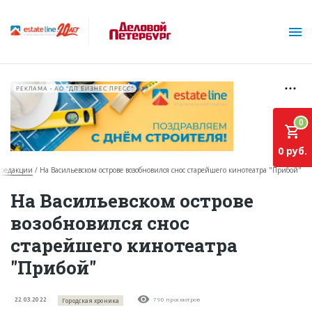
РЕКЛАМА • АО "ДП БИЗНЕС ПРЕСС"
0
0 руб.
 редакции
На Васильевском острове возобновился снос старейшего кинотеатра "Прибой"
О проекте
На Васильевском острове
возобновился снос
Горячие объекты
старейшего кинотеатра
База строящихся объектов
"Прибой"
Инвестпроекты
Глоссарий
22.03.2022
790 просмотров
Городская хроника