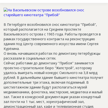
Новости
Платные услуги
Пресс-релизы
В Петербурге возобновился снос кинотеатра "Прибой",
который располагается на Среднем проспекте
Правила работы
Васильевского острова с 1965 года. Работы проводятся в
рамках государственного контракта на реконструкцию
Контакты
здания под Центр современного искусства имени Сергея
Курёхина.
Личный кабинет
О вновь начавшихся работах по демонтажу петербуржцы
рассказали в социальных сетях.
Сейчас работами до демонтажу "Прибоя" занимается
проектно-строительное бюро "Жилстрой", которому
удалось выиграть новый конкурс Смольного на 3,8 млрд
рублей. В дальнейшем здание бывшего кинотеатра получит
дополнительные три этажа, включая подземный. В
шестиэтажном здании будут располагаться музей
медиамеханики, фонотека, мастерские, медиатека и малый
зал. Также в конкурсной документации указан концертный
зал почти на 1 тыс. мест, хореографический зал,
демонстрационный зал, кафе и телевизионная студия.