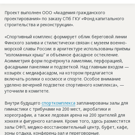
Новости
Проект выполнен ООО «Академия гражданского
Платные услуги
проектирования» по заказу СПб ГКУ «Фонд капитального
строительства и реконструкции».
Пресс-релизы
«Спортивный комплекс формирует облик береговой линии
Правила работы
Финского залива и стилистически связан с музеем военно-
морской славы России: в архитектуре использованы приёмы
Контакты
"изломанных крыш" и объёмное фасадное остекление.
Асимметрия форм подчёркнута ламелями, перфорацией,
Личный кабинет
фасадными панелями и подсветкой. Над главным входом —
козырёк с медиафасадом, на котором предлагается
включать ролики о космосе и спорте. Особое внимание
уделено вечерней подсветке спортивного комплекса», —
уточнили в комитете.
Внутри будущего
спорткомплекса
запланированы залы для
гимнастики с трибунами на 200 мест, акробатики и
хореографии, а также ледовая арена на 200 зрителей для
хоккея и фигурного катания. Кроме того, здесь разместятся
залы ОФП, медико-восстановительный центр, буфет, кафе,
зоны отдыха, конференц-зал и переговорные.