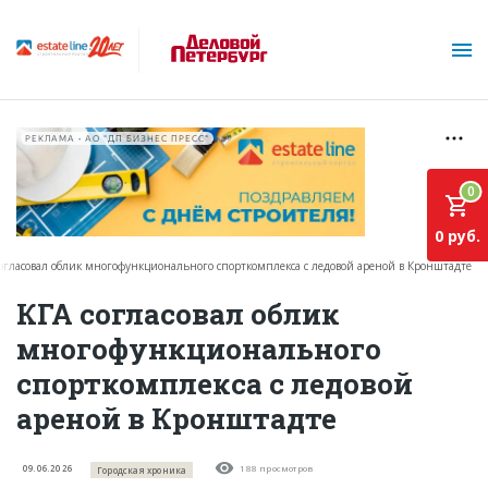
РЕКЛАМА • АО "ДП БИЗНЕС ПРЕСС"
0
0 руб.
согласовал облик многофункционального спорткомплекса с ледовой ареной в Кронштадте
О проекте
КГА согласовал облик
многофункционального
Горячие объекты
спорткомплекса с ледовой
База строящихся объектов
ареной в Кронштадте
Инвестпроекты
Глоссарий
09.06.2026
188 просмотров
Городская хроника