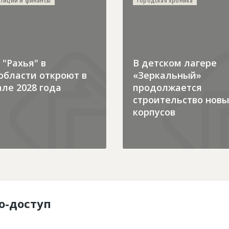
стиции и финансы
Городская хроника
"Рахья" в
В детском лагере
области откроют в
«Зеркальный»
ле 2028 года
продолжается
строительство новы
корпусов
о-доступ