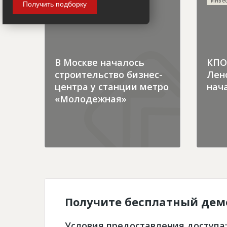
Городская хроника
Инве
Получить подборку
В Москве началось
КПО 
строительство бизнес-
Лен
центра у станции метро
нача
«Молодежная»
Получите бесплатный дем
Условия предоставления доступа: