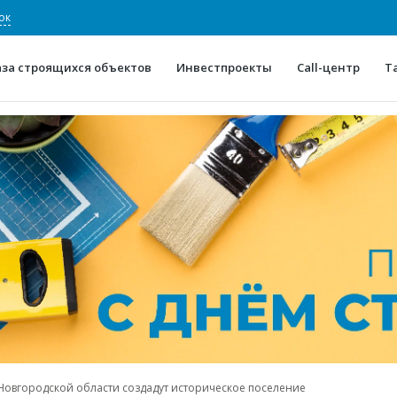
ок
аза строящихся объектов
Инвестпроекты
Call-центр
Т
О проекте
Конкурентные преимуще
Отзывы
Горячие объек
Глоссарий
Новости
в Новгородской области создадут историческое поселение