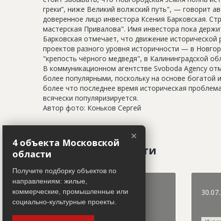
греки”, ниже Великий волжский путь", — говорит а
доверенное лицо инвестора Ксения Барковская. Ст
мастерская Привалова". Имя инвестора пока держит
Барковская отмечает, что движение исторической 
проектов разного уровня историчности — в Новгор
"крепость чёрного медведя", в Калининградской обл
В коммуникационном агентстве Svoboda Agency отм
более популярными, поскольку на основе богатой 
более что последнее время историческая проблема
всячески популяризируется.
Автор фото: Коньков Сергей
×
4 объекта Московской
Последние новости
области
Получите подборку объектов по
направлениям: жилые,
коммерческие, промышленные или
31.07.2026
30.07
социально-культурные проекты.