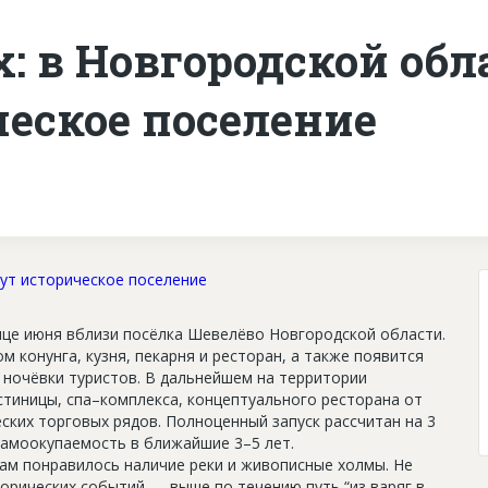
: в Новгородской обл
ческое поселение
нце июня вблизи посёлка Шевелёво Новгородской области.
 конунга, кузня, пекарня и ресторан, а также появится
 ночёвки туристов. В дальнейшем на территории
стиницы, спа–комплекса, концептуального ресторана от
ских торговых рядов. Полноценный запуск рассчитан на 3
самоокупаемость в ближайшие 3–5 лет.
нам понравилось наличие реки и живописные холмы. Не
орических событий — выше по течению путь “из варяг в