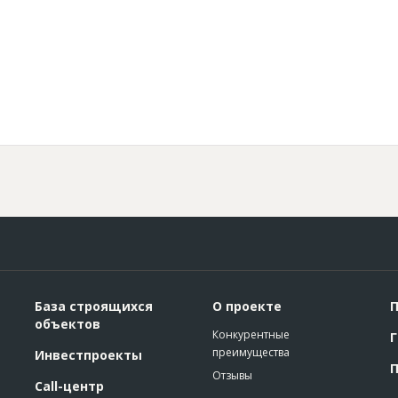
База строящихся
О проекте
П
объектов
Конкурентные
Г
преимущества
Инвестпроекты
П
Отзывы
Call-центр