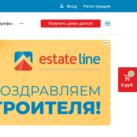
Вход
Регистрация
арифы
Получить демо-доступ
Платные услуги
ства
Рекламодателям
0
Call-центр
0 руб.
Инвестпроекты
ты
Подписка на Базу
Пресс-релизы
Правила работы