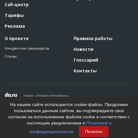
Call-центр
Тарифы
Реклама
О проекте
Правила работы
Конкурентные преимущества
Новости
Отзывы
Глоссарий
Контакты
Проект «Делового Петербурга»
Политика конфиденциальности
На нашем сайте используются cookie-файлы. Продолжая
Пользовательское соглашение
пользоваться данным сайтом, вы подтверждаете свое
На информационном ресурсе применяются рекомендательные
согласие на использование файлов cookie в соответствии с
технологии. Подробнее.
настоящим уведомлением и
Политикой о
Создание сайта
конфиденциальности
.
Понятно