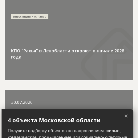
Инвестиции и финансы
КПО "Рахья" в Ленобласти откроют в начале 2028
года
30.07.2026
×
4 объекта Московской области
Городская хроника
Получите подборку объектов по направлениям: жилые,
коммерческие, промышленные или социально-культурные