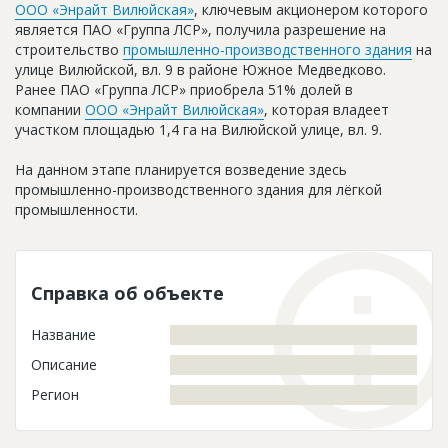
ООО «Энрайт Вилюйская»
, ключевым акционером которого
Новости
является ПАО «Группа ЛСР», получила разрешение на
строительство
промышленно-производственного здания
на
Платные услуги
улице Вилюйской, вл. 9 в районе Южное Медведково.
Ранее ПАО «Группа ЛСР» приобрела 51% долей в
Пресс-релизы
компании
ООО «Энрайт Вилюйская»
, которая владеет
Правила работы
участком площадью 1,4 га на Вилюйской улице, вл. 9.
Контакты
На данном этапе планируется возведение здесь
промышленно-производственного здания для лёгкой
Личный кабинет
промышленности.
Справка об объекте
Название
Описание
Регион