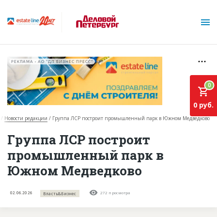
РЕКЛАМА • АО "ДП БИЗНЕС ПРЕСС"
0
0 руб.
Новости редакции
Группа ЛСР построит промышленный парк в Южном Медведково
О проекте
Группа ЛСР построит
промышленный парк в
Горячие объекты
Южном Медведково
База строящихся объектов
Инвестпроекты
02.06.2026
272 просмотра
Власть&Бизнес
Глоссарий