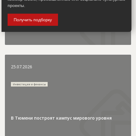
проекты.
В детском лагере «Зеркальный» продолжается
Получить подборку
строительство новых корпусов
25.07.2026
Инвестиции и финансы
В Тюмени построят кампус мирового уровня