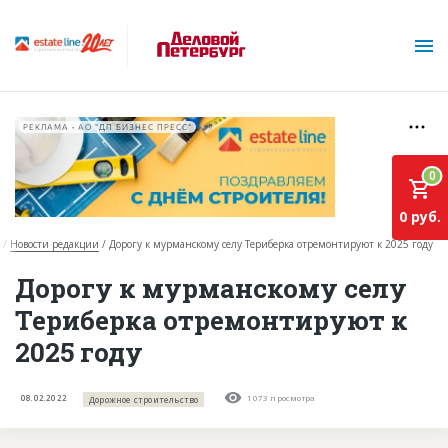
РЕКЛАМА • АО "ДП БИЗНЕС ПРЕСС"
0
0 руб.
Новости редакции
Дорогу к мурманскому селу Териберка отремонтируют к 2025 году
О проекте
Дорогу к мурманскому селу
Териберка отремонтируют к
Горячие объекты
2025 году
База строящихся объектов
Инвестпроекты
08.02.2022
1073 просмотра
Дорожное строительство
Глоссарий