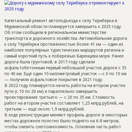
Новости
Платные услуги
Капитальный ремонт автоподъезда к селу Териберка в
Мурманской области планируется завершить к 2025 году.
Пресс-релизы
Об этом сообщили в региональном министерстве
Правила работы
транспорта и дорожного хозяйства. Автомобильная дорога
к селу Териберка протяжённостью более 41 км — один из
Контакты
наиболее популярных туристических маршрутов региона и
самый короткий путь к побережью Баренцева моря. Ранее
Личный кабинет
дорога была грунтовой, в 2017 году сделали
асфальтобетонным первый небольшой участок дороги с 35
по 40 км. Ещё один 10-километровый участок —с 0 по 10 км
— получили асфальтовое покрытие в 2021 году.
В 2022 году планируется начать работы на втором участке
пути (с 10 по 20 км) и параллельно завершить
проектирование третьего — с 20 по 35 км. Стоимость
работ на втором участке составляет 1,25 млрд рублей, на
третьем — ещё около 1,9 млрд рублей.
В ходе реконструкции меняют профиль дороги: в некоторых
местах дорожное полотно было поднято на 6-8 метров,
чтобы снизить снегозаносимость. Основная часть работ