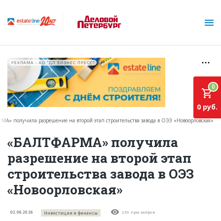
РЕКЛАМА • АО "ДП БИЗНЕС ПРЕСС"
0
0 руб.
МА» получила разрешение на второй этап строительства завода в ОЭЗ «Новоорловская»
О проекте
«БАЛТФАРМА» получила
разрешение на второй этап
Горячие объекты
строительства завода в ОЭЗ
База строящихся объектов
«Новоорловская»
Инвестпроекты
Глоссарий
02.06.2026
236 просмотров
Инвестиции и финансы