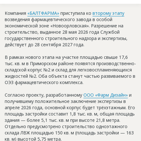
Новости
Компания
«БАЛТФАРМА»
приступила ко
второму этапу
Платные услуги
возведения фармацевтического завода в особой
экономической зоне «Новоорловская». Разрешение на
Пресс-релизы
строительство, выданное 28 мая 2026 года Службой
государственного строительного надзора и экспертизы,
Правила работы
действует до 28 сентября 2027 года.
Контакты
В рамках нового этапа на участке площадью свыше 17,6
тыс. кв. м в Приморском районе появятся производственно-
Личный кабинет
складской корпус №2 и склад для легковоспламеняющихся
жидкостей №2. Оба объекта станут частью развиваемого в
ОЭЗ фармацевтического комплекса.
Согласно проекту, разработанному
ООО «Фарм Дизайн»
и
получившему положительное заключение экспертизы в
апреле 2026 года, основной корпус будет трёхэтажным. Его
площадь застройки составит 1,8 тыс. кв. м, общая площадь
здания — более 5,1 тыс. кв. м при высоте 21,8 метра.
Отдельно предусмотрено строительство одноэтажного
склада ЛВЖ площадью 150 кв. м (площадь застройки — 163
кв. м) высотой 5,75 метра.