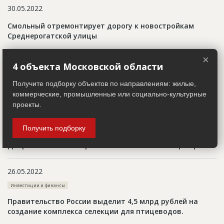
30.05.2022
Смольный отремонтирует дорогу к новостройкам
Среднерогатской улицы
×
27.05.2022
4 объекта Московской области
«ИНТЕКО» вложит в строительство апартаментов на
Получите подборку объектов по направлениям: жилые,
Ильинке порядка 8 млрд руб.
коммерческие, промышленные или социально-культурные
проекты.
26.05.2022
Получить подборку
Городская хроника
Двор на Лиговском проспекте станет бизнес-центром
26.05.2022
Инвестиции и финансы
Правительство России выделит 4,5 млрд рублей на
создание комплекса селекции для птицеводов.