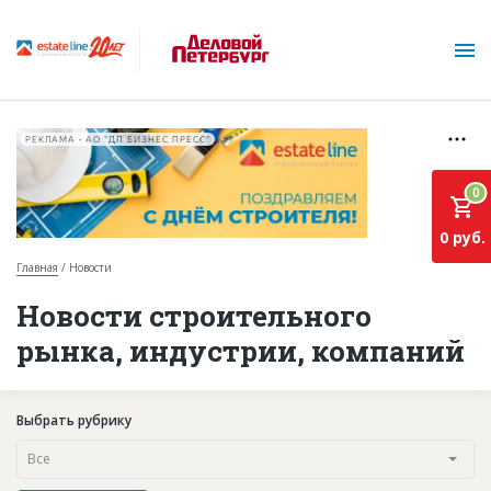
РЕКЛАМА • АО "ДП БИЗНЕС ПРЕСС"
0
0 руб.
Главная
Новости
О проекте
Новости строительного
рынка, индустрии, компаний
Горячие объекты
База строящихся объектов
Выбрать рубрику
Инвестпроекты
Все
Глоссарий