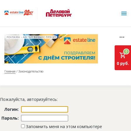
РЕКЛАМА • АО "ДП БИЗНЕС ПРЕСС"
0
0 руб.
Главная
Законодательство
О проекте
Горячие объекты
Пожалуйста, авторизуйтесь:
База строящихся объектов
Логин:
Инвестпроекты
Пароль:
Глоссарий
Запомнить меня на этом компьютере