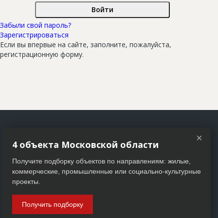
Новости
Забыли свой пароль?
Платные услуги
Зарегистрироваться
Пресс-релизы
Если вы впервые на сайте, заполните, пожалуйста,
регистрационную форму.
Правила работы
Контакты
Личный кабинет
×
4 объекта Московской области
Получите подборку объектов по направлениям: жилые,
коммерческие, промышленные или социально-культурные
проекты.
© 2005–2026 АО «ДП Бизнес Пресс». Все права защищены
Получить подборку
Любое использование материалов строительного портала EstateLine.ru допускается