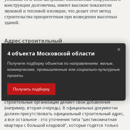
конструкции долговечны, имеют высокие показатели
звуковой и тепловой изоляции, что делает этот метод
строительства приоритетным при возведении высотных
зданий.
Адрес строительный
×
Адрес пятна застройки, употребляется в качестве
4 объекта Московской области
официального адреса дома до окончания строительства,
когда дому присваивают почтовый адрес. Строительный
Получите подборку объектов по направлениям: жилые,
адрес обычно состоит из трех частей: названия
коммерческие, промышленные или социально-культурные
строительного района (возможно, улицы), номера квартала
проекты.
(не обязательно) и корпуса (владения).
Получить подборку
Настоящим строительным адресом можно считать адрес,
указанный в правоустанавливающих документах. Иногда
строительные организации делают свои добавления
(например, вторая очередь). В официальных документах
должен присутствовать официальный строительный адрес,
а все остальное - это уточнения типа "шестикомнатная
квартира с большой кладовой", которые годятся только