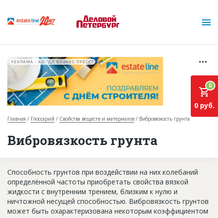
РЕКЛАМА • АО "ДП БИЗНЕС ПРЕСС"
0
0 руб.
Главная
Глоссарий
Свойства веществ и материалов
Вибровязкость грунта
О проекте
Вибровязкость грунта
Горячие объекты
Способность грунтов при воздействии на них колебаний
База строящихся объектов
определённой частоты приобретать свойства вязкой
Инвестпроекты
жидкости с внутренним трением, близким к нулю и
ничтожной несущей способностью. Вибровязкость грунтов
Глоссарий
может быть охарактеризована некоторым коэффициентом