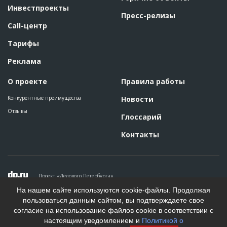
Инвестпроекты
Пресс-релизы
Call-центр
Тарифы
Реклама
О проекте
Правила работы
Конкурентные преимущества
Новости
Отзывы
Глоссарий
Контакты
Проект «Делового Петербурга»
Политика конфиденциальности
На нашем сайте используются cookie-файлы. Продолжая
Пользовательское соглашение
пользоваться данным сайтом, вы подтверждаете свое
На информационном ресурсе применяются рекомендательные
согласие на использование файлов cookie в соответствии с
технологии. Подробнее.
настоящим уведомлением и
Политикой о