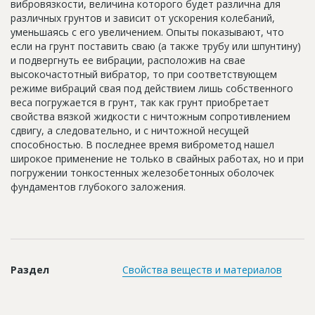
вибровязкости, величина которого будет различна для
Новости
различных грунтов и зависит от ускорения колебаний,
уменьшаясь с его увеличением. Опыты показывают, что
Платные услуги
если на грунт поставить сваю (а также трубу или шпунтину)
и подвергнуть ее вибрации, расположив на свае
Пресс-релизы
высокочастотный вибратор, то при соответствующем
режиме вибраций свая под действием лишь собственного
Правила работы
веса погружается в грунт, так как грунт приобретает
Контакты
свойства вязкой жидкости с ничтожным сопротивлением
сдвигу, а следовательно, и с ничтожной несущей
Личный кабинет
способностью. В последнее время виброметод нашел
широкое применение не только в свайных работах, но и при
погружении тонкостенных железобетонных оболочек
фундаментов глубокого заложения.
Раздел
Свойства веществ и материалов