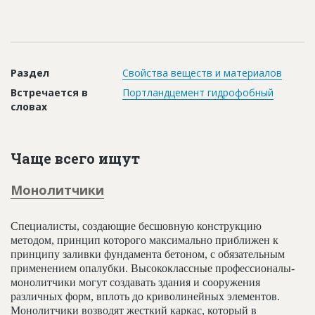
Новости
Платные услуги
Пресс-релизы
Раздел
Свойства веществ и материалов
Правила работы
Встречается в
Портландцемент гидрофобный
словах
Контакты
Личный кабинет
Чаще всего ищут
Монолитчики
Специалисты, создающие бесшовную конструкцию
методом, принцип которого максимально приближен к
принципу заливки фундамента бетоном, с обязательным
применением опалубки. Высококлассные профессионалы-
монолитчики могут создавать здания и сооружения
различных форм, вплоть до криволинейных элементов.
Монолитчики возводят жесткий каркас, который в