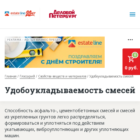
РЕКЛАМА • АО "ДП БИЗНЕС ПРЕСС"
0
0 руб.
Главная
Глоссарий
Свойства веществ и материалов
Удобоукладываемость смесей
О проекте
Удобоукладываемость смесей
Горячие объекты
Способность асфальто-, цементобетонных смесей и смесей
База строящихся объектов
из укрепленных грунтов легко распределяться,
Инвестпроекты
формироваться и уплотняться под действием
укатывающих, виброуплотняющих и других уплотняющих
Глоссарий
машин.