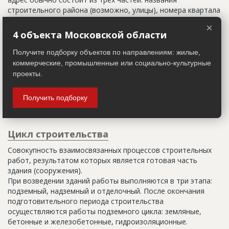
строительного района (возможно, улицы), номера квартала
(не обязательно) и корпуса (владения).
×
4 объекта Московской области
Настоящим строительным адресом можно считать адрес,
указанный в правоустанавливающих документах. Иногда
Получите подборку объектов по направлениям: жилые,
строительные организации делают свои добавления
коммерческие, промышленные или социально-культурные
(например, вторая очередь). В официальных документах
проекты.
должен присутствовать официальный строительный адрес,
а все остальное - это уточнения типа "шестикомнатная
Получить подборку
квартира с большой кладовой", которые годятся только
для переговоров.
Цикл строительства
Совокупность взаимосвязанных процессов строительных
работ, результатом которых является готовая часть
здания (сооружения).
При возведении зданий работы выполняются в три этапа:
подземный, надземный и отделочный. После окончания
подготовительного периода строительства
осуществляются работы подземного цикла: земляные,
бетонные и железобетонные, гидроизоляционные.