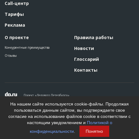
Call-центр
Тарифы
Реклама
О проекте
Правила работы
Конкурентные преимущества
Новости
Отзывы
Глоссарий
Контакты
Проект «Делового Петербурга»
Политика конфиденциальности
На нашем сайте используются cookie-файлы. Продолжая
Пользовательское соглашение
пользоваться данным сайтом, вы подтверждаете свое
На информационном ресурсе применяются рекомендательные
согласие на использование файлов cookie в соответствии с
технологии. Подробнее.
настоящим уведомлением и
Политикой о
Создание сайта
конфиденциальности
.
Понятно