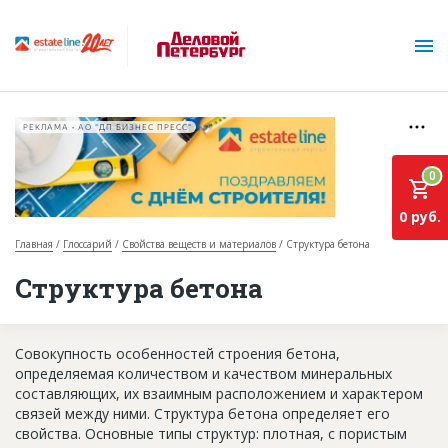
РЕКЛАМА • АО "ДП БИЗНЕС ПРЕСС"
0
0 руб.
Главная
Глоссарий
Свойства веществ и материалов
Структура бетона
О проекте
Структура бетона
Горячие объекты
Совокупность особенностей строения бетона,
База строящихся объектов
определяемая количеством и качеством минеральных
Инвестпроекты
составляющих, их взаимным расположением и характером
связей между ними. Структура бетона определяет его
Глоссарий
свойства. Основные типы структур: плотная, с пористым