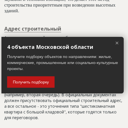
строительства приоритетным при возведении высотных
зданий.
Адрес строительный
Адрес пятна застройки, употребляется в качестве
×
официального адреса дома до окончания строительства,
4 объекта Московской области
когда дому присваивают почтовый адрес. Строительный
адрес обычно состоит из трех частей: названия
Получите подборку объектов по направлениям: жилые,
строительного района (возможно, улицы), номера квартала
коммерческие, промышленные или социально-культурные
(не обязательно) и корпуса (владения).
проекты.
Настоящим строительным адресом можно считать адрес,
Получить подборку
указанный в правоустанавливающих документах. Иногда
строительные организации делают свои добавления
(например, вторая очередь). В официальных документах
должен присутствовать официальный строительный адрес,
а все остальное - это уточнения типа "шестикомнатная
квартира с большой кладовой", которые годятся только
для переговоров.