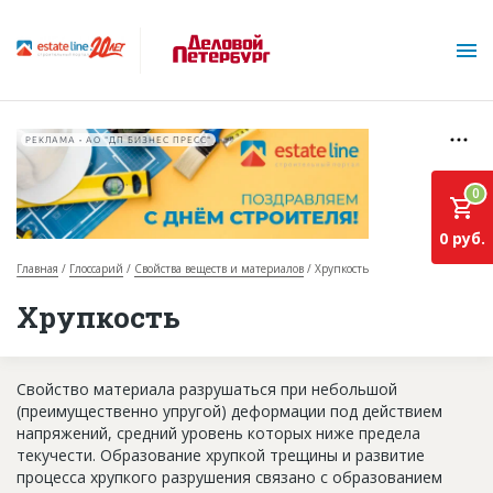
РЕКЛАМА • АО "ДП БИЗНЕС ПРЕСС"
0
0 руб.
Главная
Глоссарий
Свойства веществ и материалов
Хрупкость
О проекте
Хрупкость
Горячие объекты
Свойство материала разрушаться при небольшой
База строящихся объектов
(преимущественно упругой) деформации под действием
Инвестпроекты
напряжений, средний уровень которых ниже предела
текучести. Образование хрупкой трещины и развитие
Глоссарий
процесса хрупкого разрушения связано с образованием