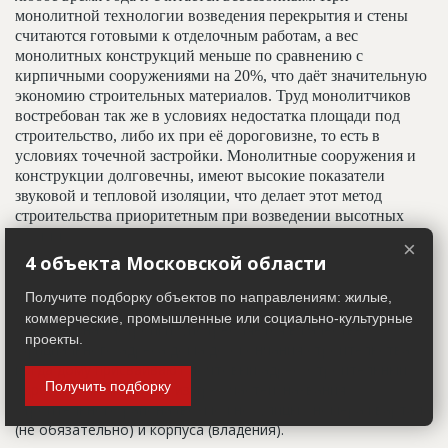
монолитной технологии возведения перекрытия и стены
считаются готовыми к отделочным работам, а вес
монолитных конструкций меньше по сравнению с
кирпичными сооружениями на 20%, что даёт значительную
экономию строительных материалов. Труд монолитчиков
востребован так же в условиях недостатка площади под
строительство, либо их при её дороговизне, то есть в
условиях точечной застройки. Монолитные сооружения и
конструкции долговечны, имеют высокие показатели
звуковой и тепловой изоляции, что делает этот метод
строительства приоритетным при возведении высотных
зданий.
×
4 объекта Московской области
Адрес строительный
Получите подборку объектов по направлениям: жилые,
коммерческие, промышленные или социально-культурные
Адрес пятна застройки, употребляется в качестве
проекты.
официального адреса дома до окончания строительства,
когда дому присваивают почтовый адрес. Строительный
Получить подборку
адрес обычно состоит из трех частей: названия
строительного района (возможно, улицы), номера квартала
(не обязательно) и корпуса (владения).