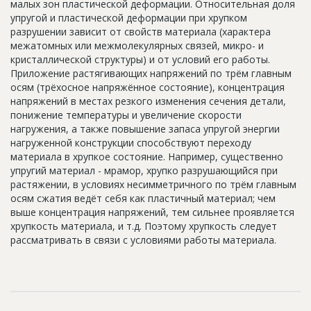
малых зон пластической деформации. Относительная доля
Новости
упругой и пластической деформации при хрупком
разрушении зависит от свойств материала (характера
Платные услуги
межатомных или межмолекулярных связей, микро- и
кристаллической структуры) и от условий его работы.
Пресс-релизы
Приложение растягивающих напряжений по трём главным
осям (трёхосное напряжённое состояние), концентрация
Правила работы
напряжений в местах резкого изменения сечения детали,
Контакты
понижение температуры и увеличение скорости
нагружения, а также повышение запаса упругой энергии
Личный кабинет
нагруженной конструкции способствуют переходу
материала в хрупкое состояние. Например, существенно
упругий материал - мрамор, хрупко разрушающийся при
растяжении, в условиях несимметричного по трём главным
осям сжатия ведёт себя как пластичный материал; чем
выше концентрация напряжений, тем сильнее проявляется
хрупкость материала, и т.д. Поэтому хрупкость следует
рассматривать в связи с условиями работы материала.