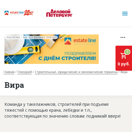
РЕКЛАМА • АО "ДП БИЗНЕС ПРЕСС"
0
0 руб.
Главная
Глоссарий
Строительные, юридические и экономические термины
Вира
О проекте
Вира
Горячие объекты
Команда у такелажников, строителей при подъеме
База строящихся объектов
тяжестей с помощью крана, лебедки и т.п.,
Инвестпроекты
соответствующая по значению словам: поднимай! вверх!
Глоссарий