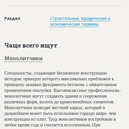
Новости
Платные услуги
Раздел
Строительные, юридические и
экономические термины
Пресс-релизы
Правила работы
Чаще всего ищут
Контакты
Монолитчики
Личный кабинет
Специалисты, создающие бесшовную конструкцию
методом, принцип которого максимально приближен к
принципу заливки фундамента бетоном, с обязательным
применением опалубки. Высококлассные профессионалы-
монолитчики могут создавать здания и сооружения
различных форм, вплоть до криволинейных элементов.
Монолитчики возводят жесткий каркас, который в
дальнейшем может быть использован гораздо шире, чем
конструкции из плит. Труд монолитчиков востребован в
любое время года и считается всесезонным. При