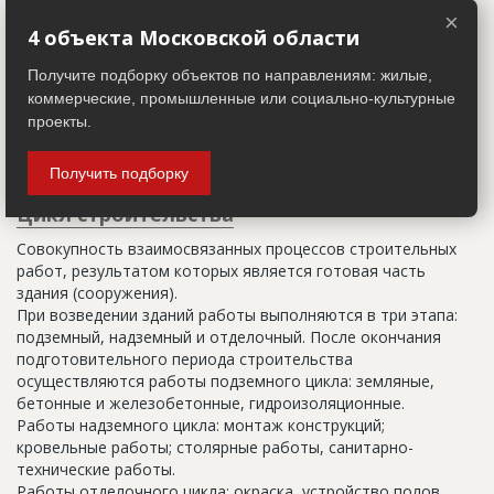
Настоящим строительным адресом можно считать адрес,
×
указанный в правоустанавливающих документах. Иногда
4 объекта Московской области
строительные организации делают свои добавления
Получите подборку объектов по направлениям: жилые,
(например, вторая очередь). В официальных документах
коммерческие, промышленные или социально-культурные
должен присутствовать официальный строительный адрес,
а все остальное - это уточнения типа "шестикомнатная
проекты.
квартира с большой кладовой", которые годятся только
для переговоров.
Получить подборку
Цикл строительства
Совокупность взаимосвязанных процессов строительных
работ, результатом которых является готовая часть
здания (сооружения).
При возведении зданий работы выполняются в три этапа:
подземный, надземный и отделочный. После окончания
подготовительного периода строительства
осуществляются работы подземного цикла: земляные,
бетонные и железобетонные, гидроизоляционные.
Работы надземного цикла: монтаж конструкций;
кровельные работы; столярные работы, санитарно-
технические работы.
Работы отделочного цикла: окраска, устройство полов,