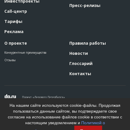
Инвестпроекты
Пресс-релизы
Call-центр
Тарифы
Реклама
О проекте
Правила работы
Конкурентные преимущества
Новости
Отзывы
Глоссарий
Контакты
Проект «Делового Петербурга»
Политика конфиденциальности
На нашем сайте используются cookie-файлы. Продолжая
Пользовательское соглашение
пользоваться данным сайтом, вы подтверждаете свое
На информационном ресурсе применяются рекомендательные
согласие на использование файлов cookie в соответствии с
технологии. Подробнее.
настоящим уведомлением и
Политикой о
Создание сайта