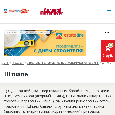
РЕКЛАМА • АО "ДП БИЗНЕС ПРЕСС"
0
0 руб.
Главная
Глоссарий
Строительные, юридические и экономические термины
Шпиль
О проекте
Шпиль
Горячие объекты
1) Судовая лебёдка с вертикальным барабаном для отдачи
База строящихся объектов
и подъёма якоря (якорный шпиль), натягивания швартовных
Инвестпроекты
тросов (швартовный шпиль), выбирания рыболовных сетей,
тралов и т.п. Шпили бывают с ручным или механическим
Глоссарий
(паровым, электрическим, гидравлическим) приводом,