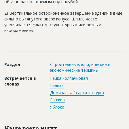
обычно располагаемым под палубой.
Новости
2) Вертикальное остроконечное завершение зданий в виде
Платные услуги
сильно вытянутого вверх конуса. Шпиль часто
увенчивается флагом, скульптурным или резным
Пресс-релизы
изображением.
Правила работы
Контакты
Личный кабинет
Раздел
Строительные, юридические и
экономические термины
Встречается в
Гайка колпачковая
словах
Гильза
Доминанта (в архитектуре)
Ганжир
Яблоко
Чаще всего ищут