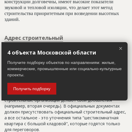
конструкции долговечны, имеют высокие показатели
звуковой и тепловой изоляции, что делает этот метод
строительства приоритетным при возведении высотных
зданий.
Адрес строительный
Адрес пятна застройки, употребляется в качестве
×
4 объекта Московской области
официального адреса дома до окончания строительства,
когда дому присваивают почтовый адрес. Строительный
Получите подборку объектов по направлениям: жилые,
адрес обычно состоит из трех частей: названия
коммерческие, промышленные или социально-культурные
строительного района (возможно, улицы), номера квартала
проекты.
(не обязательно) и корпуса (владения).
Настоящим строительным адресом можно считать адрес,
Получить подборку
указанный в правоустанавливающих документах. Иногда
строительные организации делают свои добавления
(например, вторая очередь). В официальных документах
должен присутствовать официальный строительный адрес,
а все остальное - это уточнения типа "шестикомнатная
квартира с большой кладовой", которые годятся только
для переговоров.