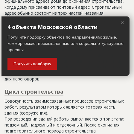
официального адреса дома до окончания строительства,
когда дому присваивают почтовый адрес. Строительный
адрес обычно состоит из трех частей: названия
строительного района (возможно, улицы), номера квартала
×
(не обязательно) и корпуса (владения).
4 объекта Московской области
Настоящим строительным адресом можно считать адрес,
Получите подборку объектов по направлениям: жилые,
указанный в правоустанавливающих документах. Иногда
коммерческие, промышленные или социально-культурные
строительные организации делают свои добавления
проекты.
(например, вторая очередь). В официальных документах
должен присутствовать официальный строительный адрес,
Получить подборку
а все остальное - это уточнения типа "шестикомнатная
квартира с большой кладовой", которые годятся только
для переговоров.
Цикл строительства
Совокупность взаимосвязанных процессов строительных
работ, результатом которых является готовая часть
здания (сооружения).
При возведении зданий работы выполняются в три этапа:
подземный, надземный и отделочный. После окончания
подготовительного периода строительства