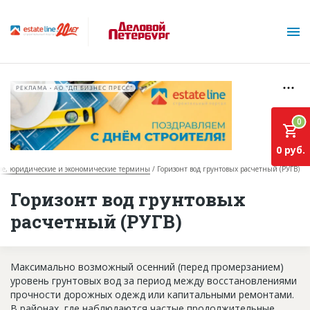
РЕКЛАМА • АО "ДП БИЗНЕС ПРЕСС"
0
0 руб.
е, юридические и экономические термины
Горизонт вод грунтовых расчетный (РУГВ)
О проекте
Горизонт вод грунтовых
расчетный (РУГВ)
Горячие объекты
База строящихся объектов
Максимально возможный осенний (перед промерзанием)
Инвестпроекты
уровень грунтовых вод за период между восстановлениями
прочности дорожных одежд или капитальными ремонтами.
Глоссарий
В районах, где наблюдаются частые продолжительные