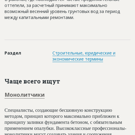
Новости
оттепели, за расчетный принимают максимально
возможный весенний уровень грунтовых вод за период
Платные услуги
между капитальными ремонтами.
Пресс-релизы
Правила работы
Контакты
Раздел
Строительные, юридические и
экономические термины
Личный кабинет
Чаще всего ищут
Монолитчики
Специалисты, создающие бесшовную конструкцию
методом, принцип которого максимально приближен к
принципу заливки фундамента бетоном, с обязательным
применением опалубки. Высококлассные профессионалы-
монолитчики могут создавать здания и сооружения