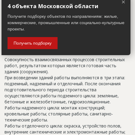
указанный в правоустанавливающих документах. Иногда
×
4 объекта Московской области
строительные организации делают свои добавления
(например, вторая очередь). В официальных документах
Получите подборку объектов по направлениям: жилые,
должен присутствовать официальный строительный адрес,
коммерческие, промышленные или социально-культурные
а все остальное - это уточнения типа "шестикомнатная
проекты.
квартира с большой кладовой", которые годятся только
для переговоров.
Получить подборку
Цикл строительства
Совокупность взаимосвязанных процессов строительных
работ, результатом которых является готовая часть
здания (сооружения).
При возведении зданий работы выполняются в три этапа:
подземный, надземный и отделочный. После окончания
подготовительного периода строительства
осуществляются работы подземного цикла: земляные,
бетонные и железобетонные, гидроизоляционные.
Работы надземного цикла: монтаж конструкций;
кровельные работы; столярные работы, санитарно-
технические работы.
Работы отделочного цикла: окраска, устройство полов,
внутренние сантехнические и электромонтажные работы;