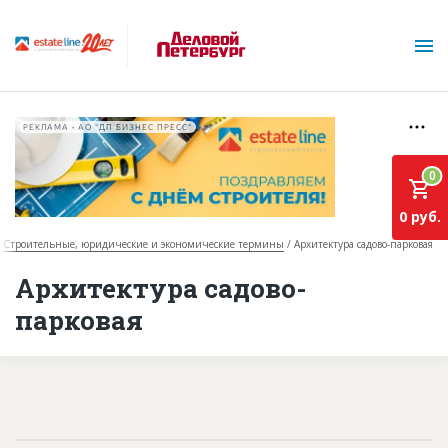
РЕКЛАМА • АО "ДП БИЗНЕС ПРЕСС"
0
0 руб.
Строительные, юридические и экономические термины
Архитектура садово-парковая
О проекте
Архитектура садово-
парковая
Горячие объекты
База строящихся объектов
Инвестпроекты
Глоссарий