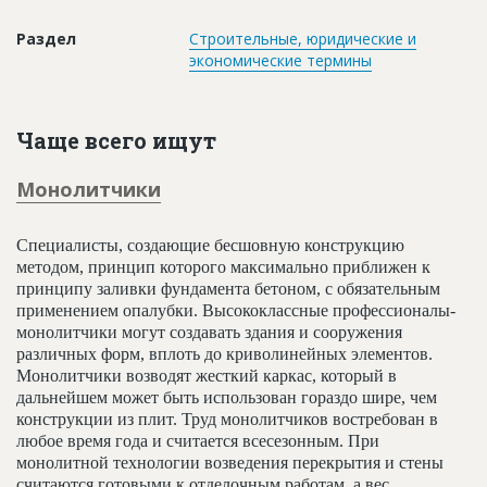
Новости
Раздел
Строительные, юридические и
Платные услуги
экономические термины
Пресс-релизы
Чаще всего ищут
Правила работы
Контакты
Монолитчики
Личный кабинет
Специалисты, создающие бесшовную конструкцию
методом, принцип которого максимально приближен к
принципу заливки фундамента бетоном, с обязательным
применением опалубки. Высококлассные профессионалы-
монолитчики могут создавать здания и сооружения
различных форм, вплоть до криволинейных элементов.
Монолитчики возводят жесткий каркас, который в
дальнейшем может быть использован гораздо шире, чем
конструкции из плит. Труд монолитчиков востребован в
любое время года и считается всесезонным. При
монолитной технологии возведения перекрытия и стены
считаются готовыми к отделочным работам, а вес